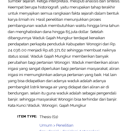
sumber sejarah. Ketiga interpretasi, meliputi analisis dan sintesis.
Keempat berupa historiografi, yaitu merupakan tahap terakhir
untuk menyajikan semua rangkaian fakta sejarah dalam bentuk
karya ilmiah ini. Hasil penelitian menunjukkan proses
pembangunan waduk membutuhkan waktu hingga lima tahun
dan menghabiskan dana hingga 85 juta dollar. Setelah
dibangunnya Waduk Gajah Mungkur terdapat kenaikan
pendapatan perkapita penduduk Kabupaten Wonogiri dari Rp.
24.036,00 menjadi Rp.48.371,62 sehingga membuat naiknya
status sosial. Waduk Gajah Mungkur memberikan banyak
perubahan bagi pertanian Wonogiri. Waduk memberikan aliran
irigasi yang sangat diperlukan bagi pertanian masyarakat, aliran
irigasi ini memungkinkan adanya pertanian yang baik. Hal lain
yang bisa didapatkan dari adanya waduk adalah adanya
pembangkit listrik tenaga air yang didapat dari aliran air di
bendungan, selain itu guna waduk adalah sebagai pengendali
banjir, sehingga masyarakat Wonogiri bisa terhindar dari banjir.
Kata Kunci:Waduk, Wonogiri, Gajah Mungkur
Thesis (S1)
ITEM TYPE:
Umum > Penelitian