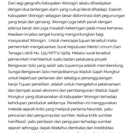
Dari segi geografis Kabupaten Wonogiri selalu dihadapkan
dengan dua tantangan alam yang cukup berat dihadapi. Daerah
Kabupaten Wonogiri sebagian besar didominasi oleh pegunungan
yang terjal dan gersang. Wonogiri juga lebih parah dengan
adanya banjir dan juga masalah kekeringan pada masa kemarau.
Keadaan ini jelas sangat kurang menguntungkan bagi
masyarakat Wonogiri.. Untuk mencapai tujuan tersebut maka
pemerintah mengeluarkan Surat Keputusan Mentri Umum Dan
Tenaga Listrik No. 135/KPTS/1969. Melalui surat tersebut
pemerintah membentuk suatu badan pelaksana proyek
Bengawan Solo yang salah satu tujuannya adalah membendung
Sungai Bengawan Solo menjadikannya Waduk Gajah Mungkur
untuk keperluan pertanian dan sekaligus penanggulangan
banjir.Tujuan penelitian, adalah untuk mengetahui pelaksanaan
dan dampak sosial-ekonomi dari pembangunan Waduk Gajah
Mungkur yang dilaksanakan di Kabupaten Wonogiri terhadap
kehidupan penduduk sekitarnya. Penelitian ini menggunakan
metode sejarah kritis yang meliputi pertama heuristik, yaitu
pencarian dan pengumpulan sumber. Kedua kritik sumber
(verifikasi), yaitu penilaian dan pengujian terhadap sumber
sejarah sehingga, dapat diketahui otentisitas dan kredibilitas