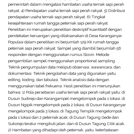
pemerintah dalam mengatasi hambatan usaha ternak sapi perah
rakyat. 4) Pendapatan usaha ternak sapi perah rakyat. 5) Distribusi
pendapatan usaha ternak sapi perah rakyat. 6) Tingkat
kesejahteraan rumah tangga peternak sapi perah rakyat.
Penelitian ini merupakan penelitian deskriptif kuantitatif dengan
pendekatan keruangan yang dilaksanakan di Desa Karanganyar.
Populasi dalam penelitian ini berjumlah 129 KK rumah tangga
peternak sapi perah rakyat. Sampel yang diambil berjumlah 56
responden dengan menggunakan rumus Slovin. Metode
pengambilan sampel menggunakan proportional sampling.
Teknik pengumpulan data meliputi observasi, wawancara, dan
dokumentasi. Teknik pengolahan data yang digunakan yaitu
editing, koding, dan tabulasi. Teknik analisis data dengan
menggunakan tabel frekuensi. Hasil penelitian ini menunjukan
bahwa: 1) Pola persebaran usaha ternak sapi perah rakyat yaitu: di
Dusun Sudirejo dan Karangampel mengelompok pada 1 lokasi, di
Dusun Ngipik mengelompok pada 2 lokasi, di Dusun Karanganyar
mengelompok pada 3 lokasi, di Tagung Templik mengelompok
pada 1 lokasi dan 2 peternak acak, di Dusun Tagung Gede dan
Sukorejo teratur mengikuti jalan, dan di Dusun Tagung Cilik acak.
2) Hambatan yang dihadapi oleh peternak, yaitu: keterbatasan