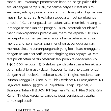
modal, belum adanya pemerataan bantuan, harga pakan tidak
sesuai dengan harga susu, mahalnya harga air saat musim
kemarau, sulitnya pakan ampas tahu, sulitnya pakan hijauan saat
musim kemarau, sulitnya lahan sebagai tempat pembuangan
limbah. 3) Cara mengatasi hambatan, yaitu: meminjam uang ke
lembaga perbankan dan pengepul susu, peternak berinisiatif
mendirikan organisasi peternakan, meminta kepada KUD dan
pengepul susu menyesuaikan antara harga pakan dan susu,
mengurangi porsi pakan sapi, menghemat penggunaan air,
membuat kolam penampungan air yang lebih luas, mengganti
dengan pakan alternatif, seperti: singkong dan pepaya. 4) Rata-
rata pendapatan bersih peternak sapi perah rakyat adalah Rp.
2.460.000 perbulan. 5) Distribusi pendapatan usaha ternak sapi
perah rakyat termasuk dalam kategori ketidakmerataan rendah
dengan nilai Indeks Gini sebesar 0,28. 6) Tingkat kesejahteraan
Rumah Tangga (RT) meliputi: Tidak terdapat RT Prasejahtera, RT
Sejahtera Tahap I 55,36%, RT Sejahtera Tahap II 25,00%, RT
Sejahtera Tahap III 12,50%, RT Sejahtera Tahap III Plus 7,14%. Kata
Kunci : Tingkat kesejahteraan, distribusi, pendapatan, usaha
ternak sapi perah
Thesis (S1)
ITEM TYPE: