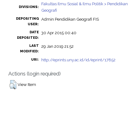
Fakultas Ilmu Sosial & Ilmu Politik > Pendidikan
DIVISIONS:
Geografi
DEPOSITING
Admin Pendidikan Geografi FIS
USER:
DATE
30 Apr 2015 00:40
DEPOSITED:
LAST
29 Jan 2019 21:52
MODIFIED:
http://eprints.uny.ac.id/id/eprint/17852
URI:
Actions (login required)
View Item