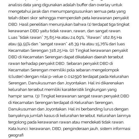
analisis data yang digunakan adalah buffer dan overlay untuk
mengetahui jarak dan menumpangsusunkan semua peta yang
telah diberi skor sehingga memperoleh peta kerawanan penyakit
DBD. Hasil penelitian menunjukan bahwa (1) terdapat tiga tingkat
kerawanan DBD yaitu tidak rawan, rawan, dan sangat rawan.
Luas “tidak rawan” 75,85 Ha atau 24,69%, “Rawan” 182,85 Ha
atau 59,55% dan “sangat rawan” 48,39 Ha atau 15,76% dari luas
Kecamatan Serengan 318,25 Ha. (2) Tingkat kerawanan penyakit
DBD di Kecamatan Serengan dapat dikatakan daerah tersebut
rawan terhadap penyakit DBD. Sebaran penyakit DBD di
Kecamatan Serengan memiliki pola sebaran mengelompok
(cluster) dengan nilai p-velue 0.012596 terdapat pada Kelurahan
Serengan, Danukusuman dan Joyontakan. Hal ini dikarenakan
kelurahan tersebut memiliki karakteristik lingkungan yang
hampir sama. (3) Tingkat kerawanan sangat rawan penyakit DBD
di Kecamatan Serengan terdapat di Kelurahan Serengan,
Danukusuman dan Joyontakan. Hal ini berbanding lurus dengan
banyaknya jumlah kasus di kelurahan tersebut. Kelurahan lainnya
tergolong pada kerawanan rawan atau mendekati tidak rawan.
Kata kunci: kerawanan, DBD, penginderaan jauh, sistem informasi
geografi