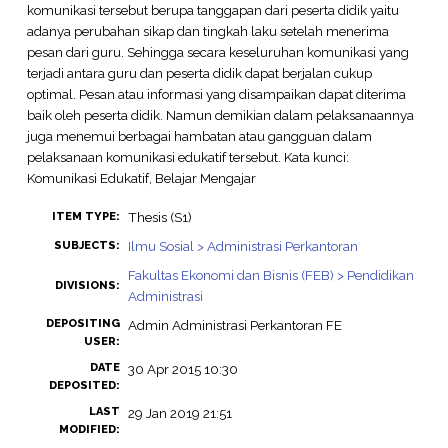
komunikasi tersebut berupa tanggapan dari peserta didik yaitu
adanya perubahan sikap dan tingkah laku setelah menerima
pesan dari guru. Sehingga secara keseluruhan komunikasi yang
terjadi antara guru dan peserta didik dapat berjalan cukup
optimal. Pesan atau informasi yang disampaikan dapat diterima
baik oleh peserta didik. Namun demikian dalam pelaksanaannya
juga menemui berbagai hambatan atau gangguan dalam
pelaksanaan komunikasi edukatif tersebut. Kata kunci:
Komunikasi Edukatif, Belajar Mengajar
Thesis (S1)
ITEM TYPE:
Ilmu Sosial > Administrasi Perkantoran
SUBJECTS:
Fakultas Ekonomi dan Bisnis (FEB) > Pendidikan
DIVISIONS:
Administrasi
DEPOSITING
Admin Administrasi Perkantoran FE
USER:
DATE
30 Apr 2015 10:30
DEPOSITED:
LAST
29 Jan 2019 21:51
MODIFIED: