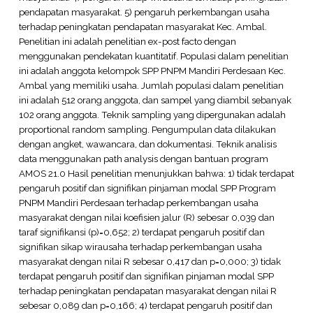
pendapatan masyarakat. 5) pengaruh perkembangan usaha
terhadap peningkatan pendapatan masyarakat Kec. Ambal.
Penelitian ini adalah penelitian ex-post facto dengan
menggunakan pendekatan kuantitatif. Populasi dalam penelitian
ini adalah anggota kelompok SPP PNPM Mandiri Perdesaan Kec.
Ambal yang memiliki usaha. Jumlah populasi dalam penelitian
ini adalah 512 orang anggota, dan sampel yang diambil sebanyak
102 orang anggota. Teknik sampling yang dipergunakan adalah
proportional random sampling. Pengumpulan data dilakukan
dengan angket, wawancara, dan dokumentasi. Teknik analisis
data menggunakan path analysis dengan bantuan program
AMOS 21.0 Hasil penelitian menunjukkan bahwa: 1) tidak terdapat
pengaruh positif dan signifikan pinjaman modal SPP Program
PNPM Mandiri Perdesaan terhadap perkembangan usaha
masyarakat dengan nilai koefisien jalur (R) sebesar 0,039 dan
taraf signifikansi (p)=0,652; 2) terdapat pengaruh positif dan
signifikan sikap wirausaha terhadap perkembangan usaha
masyarakat dengan nilai R sebesar 0,417 dan p=0,000; 3) tidak
terdapat pengaruh positif dan signifikan pinjaman modal SPP
terhadap peningkatan pendapatan masyarakat dengan nilai R
sebesar 0,089 dan p=0,166; 4) terdapat pengaruh positif dan