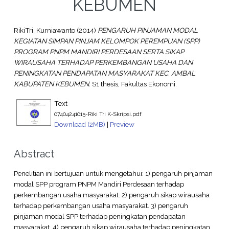
KEBUMEN
RikiTri, Kurniawanto
(2014)
PENGARUH PINJAMAN MODAL
KEGIATAN SIMPAN PINJAM KELOMPOK PEREMPUAN (SPP)
PROGRAM PNPM MANDIRI PERDESAAN SERTA SIKAP
WIRAUSAHA TERHADAP PERKEMBANGAN USAHA DAN
PENINGKATAN PENDAPATAN MASYARAKAT KEC. AMBAL
KABUPATEN KEBUMEN.
S1 thesis, Fakultas Ekonomi.
Text
07404241015-Riki Tri K-Skripsi.pdf
Download (2MB)
|
Preview
Abstract
Penelitian ini bertujuan untuk mengetahui: 1) pengaruh pinjaman
modal SPP program PNPM Mandiri Perdesaan terhadap
perkembangan usaha masyarakat. 2) pengaruh sikap wirausaha
terhadap perkembangan usaha masyarakat. 3) pengaruh
pinjaman modal SPP terhadap peningkatan pendapatan
masyarakat. 4) pengaruh sikap wirausaha terhadap peningkatan