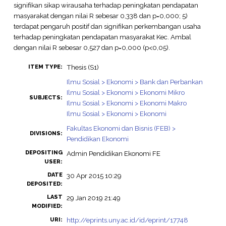
signifikan sikap wirausaha terhadap peningkatan pendapatan
masyarakat dengan nilai R sebesar 0,338 dan p=0,000; 5)
terdapat pengaruh positif dan signifikan perkembangan usaha
terhadap peningkatan pendapatan masyarakat Kec. Ambal
dengan nilai R sebesar 0,527 dan p=0,000 (p<0,05).
Thesis (S1)
ITEM TYPE:
Ilmu Sosial > Ekonomi > Bank dan Perbankan
Ilmu Sosial > Ekonomi > Ekonomi Mikro
SUBJECTS:
Ilmu Sosial > Ekonomi > Ekonomi Makro
Ilmu Sosial > Ekonomi > Ekonomi
Fakultas Ekonomi dan Bisnis (FEB) >
DIVISIONS:
Pendidikan Ekonomi
DEPOSITING
Admin Pendidikan Ekonomi FE
USER:
DATE
30 Apr 2015 10:29
DEPOSITED:
LAST
29 Jan 2019 21:49
MODIFIED:
http://eprints.uny.ac.id/id/eprint/17748
URI: