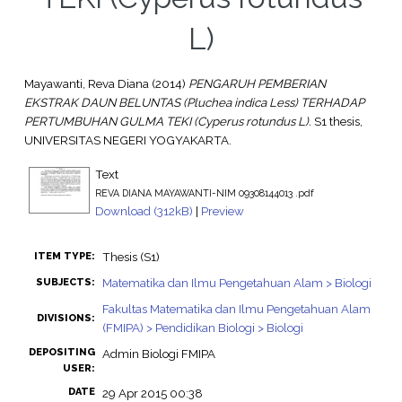
L)
Mayawanti, Reva Diana
(2014)
PENGARUH PEMBERIAN
EKSTRAK DAUN BELUNTAS (Pluchea indica Less) TERHADAP
PERTUMBUHAN GULMA TEKI (Cyperus rotundus L).
S1 thesis,
UNIVERSITAS NEGERI YOGYAKARTA.
Text
REVA DIANA MAYAWANTI-NIM 09308144013 .pdf
Download (312kB)
|
Preview
Thesis (S1)
ITEM TYPE:
Matematika dan Ilmu Pengetahuan Alam > Biologi
SUBJECTS:
Fakultas Matematika dan Ilmu Pengetahuan Alam
DIVISIONS:
(FMIPA) > Pendidikan Biologi > Biologi
DEPOSITING
Admin Biologi FMIPA
USER:
DATE
29 Apr 2015 00:38