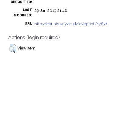
DEPOSITED:
LAST
29 Jan 2019 21:46
MODIFIED:
http://eprints.uny.ac.id/id/eprint/17671
URI:
Actions (login required)
View Item