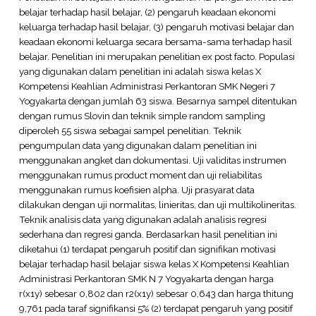
belajar terhadap hasil belajar, (2) pengaruh keadaan ekonomi
keluarga terhadap hasil belajar, (3) pengaruh motivasi belajar dan
keadaan ekonomi keluarga secara bersama-sama terhadap hasil
belajar. Penelitian ini merupakan penelitian ex post facto. Populasi
yang digunakan dalam penelitian ini adalah siswa kelas X
Kompetensi Keahlian Administrasi Perkantoran SMK Negeri 7
Yogyakarta dengan jumlah 63 siswa. Besarnya sampel ditentukan
dengan rumus Slovin dan teknik simple random sampling
diperoleh 55 siswa sebagai sampel penelitian. Teknik
pengumpulan data yang digunakan dalam penelitian ini
menggunakan angket dan dokumentasi. Uji validitas instrumen
menggunakan rumus product moment dan uji reliabilitas
menggunakan rumus koefisien alpha. Uji prasyarat data
dilakukan dengan uji normalitas, linieritas, dan uji multikolineritas.
Teknik analisis data yang digunakan adalah analisis regresi
sederhana dan regresi ganda. Berdasarkan hasil penelitian ini
diketahui (1) terdapat pengaruh positif dan signifikan motivasi
belajar terhadap hasil belajar siswa kelas X Kompetensi Keahlian
Administrasi Perkantoran SMK N 7 Yogyakarta dengan harga
r(x1y) sebesar 0,802 dan r2(x1y) sebesar 0,643 dan harga thitung
9,761 pada taraf signifikansi 5% (2) terdapat pengaruh yang positif