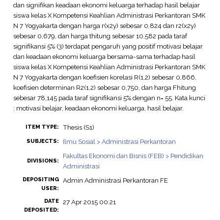
dan signifikan keadaan ekonomi keluarga terhadap hasil belajar
siswa kelas X Kompetensi Keahlian Administrasi Perkantoran SMK
N 7 Yogyakarta dengan harga r(x2y) sebesar 0,824 dan r2(x2y)
sebesar 0,679, dan harga thitung sebesar 10,582 pada taraf
signifikansi 5% (3) terdapat pengaruh yang positif motivasi belajar
dan keadaan ekonomi keluarga bersama-sama terhadap hasil
siswa kelas X Kompetensi Keahlian Administrasi Perkantoran SMK
N 7 Yogyakarta dengan koefisien korelasi R(1,2) sebesar 0,866,
koefisien determinan R2(1,2) sebesar 0,750, dan harga Fhitung
sebesar 78,145 pada taraf signifikansi 5% dengan n= 55. Kata kunci
: motivasi belajar, keadaan ekonomi keluarga, hasil belajar.
Thesis (S1)
ITEM TYPE:
Ilmu Sosial > Administrasi Perkantoran
SUBJECTS:
Fakultas Ekonomi dan Bisnis (FEB) > Pendidikan
DIVISIONS:
Administrasi
DEPOSITING
Admin Administrasi Perkantoran FE
USER:
DATE
27 Apr 2015 00:21
DEPOSITED: