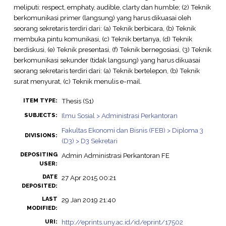
meliputi: respect, emphaty, audible, clarty dan humble; (2) Teknik
berkomunikasi primer (langsung) yang harus dikuasai oleh
seorang sekretaris terdiri dari: (a) Teknik berbicara, (b) Teknik
membuka pintu komunikasi, (c) Teknik bertanya, (d) Teknik
berdiskusi, (e) Teknik presentasi, (f) Teknik bernegosiasi, (3) Teknik
berkomunikasi sekunder (tidak langsung) yang harus dikuasai
seorang sekretaris terdiri dari: (a) Teknik bertelepon, (b) Teknik
surat menyurat, (c) Teknik menulis e-mail.
Thesis (S1)
ITEM TYPE:
Ilmu Sosial > Administrasi Perkantoran
SUBJECTS:
Fakultas Ekonomi dan Bisnis (FEB) > Diploma 3
DIVISIONS:
(D3) > D3 Sekretari
DEPOSITING
Admin Administrasi Perkantoran FE
USER:
DATE
27 Apr 2015 00:21
DEPOSITED:
LAST
29 Jan 2019 21:40
MODIFIED:
http://eprints.uny.ac.id/id/eprint/17502
URI: