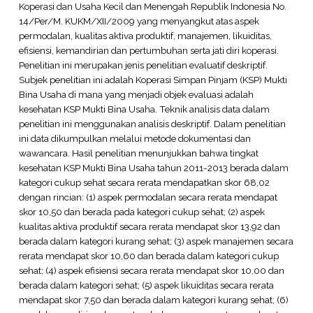
Koperasi dan Usaha Kecil dan Menengah Republik Indonesia No.
14/Per/M. KUKM/XII/2009 yang menyangkut atas aspek
permodalan, kualitas aktiva produktif, manajemen, likuiditas,
efisiensi, kemandirian dan pertumbuhan serta jati diri koperasi.
Penelitian ini merupakan jenis penelitian evaluatif deskriptif.
Subjek penelitian ini adalah Koperasi Simpan Pinjam (KSP) Mukti
Bina Usaha di mana yang menjadi objek evaluasi adalah
kesehatan KSP Mukti Bina Usaha. Teknik analisis data dalam
penelitian ini menggunakan analisis deskriptif. Dalam penelitian
ini data dikumpulkan melalui metode dokumentasi dan
wawancara. Hasil penelitian menunjukkan bahwa tingkat
kesehatan KSP Mukti Bina Usaha tahun 2011-2013 berada dalam
kategori cukup sehat secara rerata mendapatkan skor 68,02
dengan rincian: (1) aspek permodalan secara rerata mendapat
skor 10,50 dan berada pada kategori cukup sehat; (2) aspek
kualitas aktiva produktif secara rerata mendapat skor 13,92 dan
berada dalam kategori kurang sehat; (3) aspek manajemen secara
rerata mendapat skor 10,60 dan berada dalam kategori cukup
sehat; (4) aspek efisiensi secara rerata mendapat skor 10,00 dan
berada dalam kategori sehat; (5) aspek likuiditas secara rerata
mendapat skor 7,50 dan berada dalam kategori kurang sehat; (6)