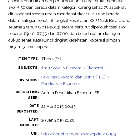
aspek kemandirian dan pertumbuhan secara rerata mendapat
skor 5,50 dan berada dalam kategori kurang sehat; (7) aspek jati
diri koperasi secara rerata mendapat skor 10,00 dan berada
dalam kategori sehat. (8) tingkat kesehatan KSP Mukti Bina Usaha
selama 3 tahun (2011-2013) secara berturut diperoleh total skor
sebesar 69,10; 67,35; dan 67,60; dan berada dalam kategori
cukup sehat. Kata Kunci: tingkat kesehatan, koperasi simpan
pinjam, jatidiri koperasi.
Thesis (S1)
ITEM TYPE:
Ilmu Sosial > Ekonomi > Ekonomi
SUBJECTS:
Fakultas Ekonomi dan Bisnis (FEB) >
DIVISIONS:
Pendidikan Ekonomi
DEPOSITING
Admin Pendidikan Ekonomi FE
USER:
DATE
22 Apr 2015 00:43
DEPOSITED:
LAST
29 Jan 2019 21:28
MODIFIED:
http://eprints.uny.ac.id/id/eprint/17199
URI: