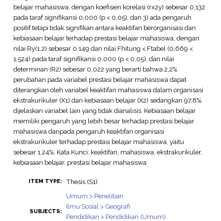
belajar mahasiswa, dengan koefisien korelasi (rx2y) sebesar 0,132
pada taraf signifikansi 0,000 (p < 0,05), dan 3) ada pengaruh
positif tetapi tidak signifikan antara keaktifan berorganisasi dan
kebiasaan belajar terhadap prestasi belajar mahasiswa, dengan
nilai Ry(1,2) sebesar 0,149 dan nilai Fhitung < Ftabel (0,669 <
1,524) pada taraf signifikansi 0,000 (p < 0,05), dan nilai
determinan (R2) sebesar 0,022 yang berarti bahwa 2,2%
perubahan pada variabel prestasi belajar mahasiswa dapat
diterangkan oleh variabel keaktifan mahasiswa dalam organisasi
ekstrakurikuler (X1) dan kebiasaan belajar (X2) sedangkan 97,8%
dijelaskan variabel lain yang tidak dianalisis. Kebiasaan belajar
memiliki pengaruh yang lebih besar terhadap prestasi belajar
mahasiswa daripada pengaruh keaktifan organisasi
ekstrakurikuler terhadap prestasi belajar mahasiswa, yaitu
sebesar 1,24%. Kata Kunci: keaktifan, mahasiswa, ekstrakurikuler,
kebiasaan belajar, prestasi belajar mahasiswa
Thesis (S1)
ITEM TYPE:
Umum > Penelitian
Ilmu Sosial > Geografi
SUBJECTS:
Pendidikan > Pendidikan (Umum)