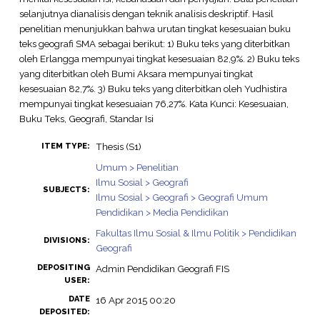
selanjutnya dianalisis dengan teknik analisis deskriptif. Hasil
penelitian menunjukkan bahwa urutan tingkat kesesuaian buku
teks geografi SMA sebagai berikut: 1) Buku teks yang diterbitkan
oleh Erlangga mempunyai tingkat kesesuaian 82,9%. 2) Buku teks
yang diterbitkan oleh Bumi Aksara mempunyai tingkat
kesesuaian 82,7%. 3) Buku teks yang diterbitkan oleh Yudhistira
mempunyai tingkat kesesuaian 76,27%. Kata Kunci: Kesesuaian,
Buku Teks, Geografi, Standar Isi
Thesis (S1)
ITEM TYPE:
Umum > Penelitian
Ilmu Sosial > Geografi
SUBJECTS:
Ilmu Sosial > Geografi > Geografi Umum
Pendidikan > Media Pendidikan
Fakultas Ilmu Sosial & Ilmu Politik > Pendidikan
DIVISIONS:
Geografi
DEPOSITING
Admin Pendidikan Geografi FIS
USER:
DATE
16 Apr 2015 00:20
DEPOSITED: