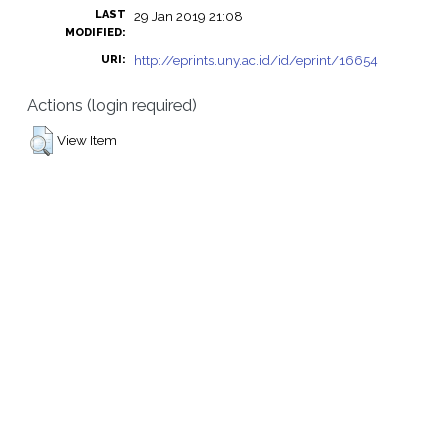
LAST
29 Jan 2019 21:08
MODIFIED:
http://eprints.uny.ac.id/id/eprint/16654
URI:
Actions (login required)
View Item