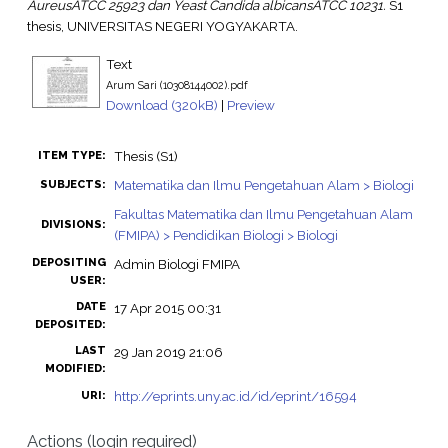
AureusATCC 25923 dan Yeast Candida albicansATCC 10231.
S1
thesis, UNIVERSITAS NEGERI YOGYAKARTA.
Text
Arum Sari (10308144002).pdf
Download (320kB)
|
Preview
Thesis (S1)
ITEM TYPE:
Matematika dan Ilmu Pengetahuan Alam > Biologi
SUBJECTS:
Fakultas Matematika dan Ilmu Pengetahuan Alam
DIVISIONS:
(FMIPA) > Pendidikan Biologi > Biologi
DEPOSITING
Admin Biologi FMIPA
USER:
DATE
17 Apr 2015 00:31
DEPOSITED:
LAST
29 Jan 2019 21:06
MODIFIED:
http://eprints.uny.ac.id/id/eprint/16594
URI:
Actions (login required)