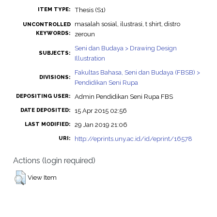
Thesis (S1)
ITEM TYPE:
masalah sosial, ilustrasi, t shirt, distro
UNCONTROLLED
KEYWORDS:
zeroun
Seni dan Budaya > Drawing Design
SUBJECTS:
Illustration
Fakultas Bahasa, Seni dan Budaya (FBSB) >
DIVISIONS:
Pendidikan Seni Rupa
Admin Pendidikan Seni Rupa FBS
DEPOSITING USER:
15 Apr 2015 02:56
DATE DEPOSITED:
29 Jan 2019 21:06
LAST MODIFIED:
http://eprints.uny.ac.id/id/eprint/16578
URI:
Actions (login required)
View Item