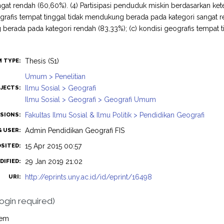
ngat rendah (60,60%). (4) Partisipasi penduduk miskin berdasarkan kete
grafis tempat tinggal tidak mendukung berada pada kategori sangat re
erada pada kategori rendah (83,33%); (c) kondisi geografis tempat
Thesis (S1)
M TYPE:
Umum > Penelitian
Ilmu Sosial > Geografi
JECTS:
Ilmu Sosial > Geografi > Geografi Umum
Fakultas Ilmu Sosial & Ilmu Politik > Pendidikan Geografi
ISIONS:
Admin Pendidikan Geografi FIS
G USER:
15 Apr 2015 00:57
OSITED:
29 Jan 2019 21:02
DIFIED:
http://eprints.uny.ac.id/id/eprint/16498
URI:
login required)
tem