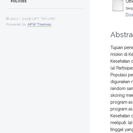
Othe
POLICIES
Skri
Dow
© 2012 -
2026 UPT. TIK UNY
Powered by
APW Themes
.
Abstra
Tujuan pene
miskin di 
Kesehatan 
(4) Partisi
Populasi pe
digunakan 
random samp
skoring men
program asu
program asu
Kesehatan 
meliputi: (
tinggal yan