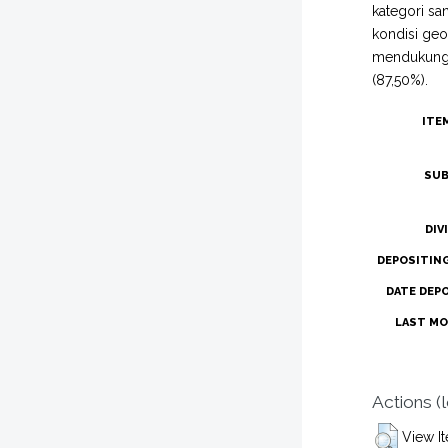
kategori sa
kondisi geo
mendukung b
(87,50%).
ITE
SUB
DIV
DEPOSITIN
DATE DEP
LAST MO
Actions (
View I