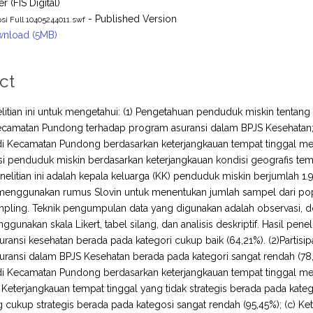
r (FIS Digital)
- Published Version
psi Full 10405244011.swf
nload (5MB)
ct
litian ini untuk mengetahui: (1) Pengetahuan penduduk miskin tentang
Kecamatan Pundong terhadap program asuransi dalam BPJS Kesehatan; 
di Kecamatan Pundong berdasarkan keterjangkauan tempat tinggal m
pasi penduduk miskin berdasarkan keterjangkauan kondisi geografis tempa
nelitian ini adalah kepala keluarga (KK) penduduk miskin berjumlah 
menggunakan rumus Slovin untuk menentukan jumlah sampel dari po
ling. Teknik pengumpulan data yang digunakan adalah observasi, dok
ggunakan skala Likert, tabel silang, dan analisis deskriptif. Hasil pen
ransi kesehatan berada pada kategori cukup baik (64,21%). (2)Parti
ransi dalam BPJS Kesehatan berada pada kategori sangat rendah (78,
di Kecamatan Pundong berdasarkan keterjangkauan tempat tinggal m
a) Keterjangkauan tempat tinggal yang tidak strategis berada pada kate
g cukup strategis berada pada kategosi sangat rendah (95,45%); (c) Ke