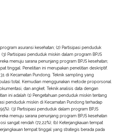
 program asuransi kesehatan; (2) Partisipasi penduduk
(3) Partisipasi penduduk miskin dalam program BPJS
ereka menuju sarana penunjang program BPJS kesehatan;
t tinggal. Penelitian ini merupakan penelitian deskriptif.
1.931 di Kecamatan Pundong. Teknik sampling yang
pulasi total. Kemudian menggunakan metode proporsonal
umentasi, dan angket. Teknik analisis data dengan
elitian ini adalah (1) Pengetahuan penduduk miskin tentang
sipasi penduduk miskin di Kecamatan Pundong terhadap
95%). (3) Partisipasi penduduk dalam program BPJS
ereka menuju sarana penunjang program BPJS kesehatan
gosi sangat rendah (72,22%); (b) Keterjangkauan tempat
terjangkauan tempat tinggal yang strategis berada pada