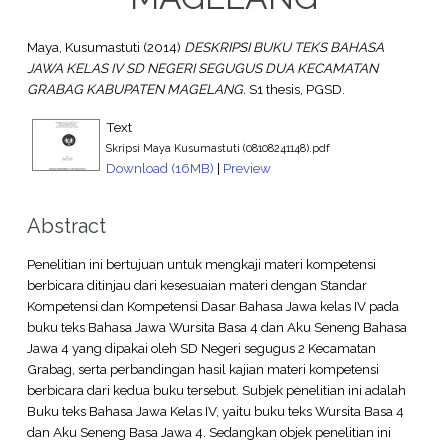
Maya, Kusumastuti
(2014)
DESKRIPSI BUKU TEKS BAHASA
JAWA KELAS IV SD NEGERI SEGUGUS DUA KECAMATAN
GRABAG KABUPATEN MAGELANG.
S1 thesis, PGSD.
Text
Skripsi Maya Kusumastuti (08108241148).pdf
Download (16MB)
|
Preview
Abstract
Penelitian ini bertujuan untuk mengkaji materi kompetensi
berbicara ditinjau dari kesesuaian materi dengan Standar
Kompetensi dan Kompetensi Dasar Bahasa Jawa kelas IV pada
buku teks Bahasa Jawa Wursita Basa 4 dan Aku Seneng Bahasa
Jawa 4 yang dipakai oleh SD Negeri segugus 2 Kecamatan
Grabag, serta perbandingan hasil kajian materi kompetensi
berbicara dari kedua buku tersebut. Subjek penelitian ini adalah
Buku teks Bahasa Jawa Kelas IV, yaitu buku teks Wursita Basa 4
dan Aku Seneng Basa Jawa 4. Sedangkan objek penelitian ini