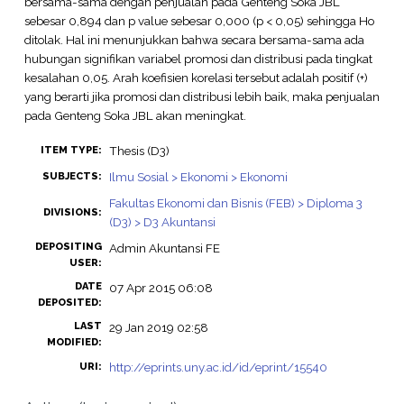
bersama-sama dengan penjualan pada Genteng Soka JBL
sebesar 0,894 dan p value sebesar 0,000 (p < 0,05) sehingga Ho
ditolak. Hal ini menunjukkan bahwa secara bersama-sama ada
hubungan signifikan variabel promosi dan distribusi pada tingkat
kesalahan 0,05. Arah koefisien korelasi tersebut adalah positif (+)
yang berarti jika promosi dan distribusi lebih baik, maka penjualan
pada Genteng Soka JBL akan meningkat.
Thesis (D3)
ITEM TYPE:
Ilmu Sosial > Ekonomi > Ekonomi
SUBJECTS:
Fakultas Ekonomi dan Bisnis (FEB) > Diploma 3
DIVISIONS:
(D3) > D3 Akuntansi
DEPOSITING
Admin Akuntansi FE
USER:
DATE
07 Apr 2015 06:08
DEPOSITED:
LAST
29 Jan 2019 02:58
MODIFIED:
http://eprints.uny.ac.id/id/eprint/15540
URI: