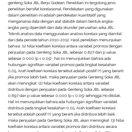
genteng Soka JBL Berjo Godean, Penelitian ini tergolong jenis
penelitian bersifat korelasional, Pendekatan yang digunakan
dalam penelitian ini adalah pendekatan kuantitatif yang
menganalisa data dengan alat statistik dalam bentuk angka-
angka yang diperoleh dari data skunder perusahan soka JBL.
Teknik analisis data menggunakan analisis korelasi yang diambil
dari data periode tahun 2010-2012. Hasil penelitian menunjukan
bahwa: (1) Nilai koefisien korelasi antara variabel promosi dengan
penjualan pada Genteng Soka JBL sebesar 0,827 dan p value
sebesar 0,000 (p < 0,05) , hal ini menunjukkan bahwa ada
hubungan signifikan variabel promosi pada tingkat kesalahan
0,05. Arah koefisien korelasi tersebut adalah positif (+) yang berarti
jika promosi lebih baik, maka penjualan pada Genteng Soka JBL
akan meningkat. (2) Nilai koefisien korelasi antara variabel
distribusi dengan penjualan pada Genteng Soka JBL sebesar
0,697 dan p value sebesar 0,000 (p < 0,05) sehingga Ho ditolak.
Hal ini menunjukkan bahwa ada hubungan signifikan variabel
distribusi pada tingkat kesalahan 0,05. Arah koefisien korelasi
tersebut adalah positif (+) yang berarti jika distribusi lebih baik,
maka penjualan pada Genteng Soka JBL akan meningkat. (3) Nilai
koefisien korelasi antara variabel promosi dan distribusi secara