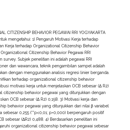
AL CITIZENSHIP BEHAVIOR PEGAWAI RRI YOGYAKARTA
tuk mengetahui: 1) Pengaruh Motivasi Kerja terhadap
n Kerja terhadap Organizational Citizenship Behavior
 Organizational Citizenship Behavior Pegawai RRI
an survey. Subjek penelitian ini adalah pegawai RRI
oner dan wawancara, teknik pengambilan sampel adalah
ukan dengan menggunakan analisis regresi linier berganda.
nifikan terhadap organizational citizenship behavior
ribusi motivasi kerja untuk menjelaskan OCB sebesar (Δ R2)
nal citizenship behavior pegawai yang ditunjukkan dengan
askan OCB sebesar (Δ R2) 0,158. 3) Motivasi kerja dan
hip behavior pegawai yang ditunjukkan dari nilai β variabel
rja sebesar 0,255 (**p<0,01; p=0,000) berpengaruh positif
B sebesar (ΔR2) 0,488. 4) Berdasarkan penelitian ini
aruhi organizational citizenship behavior pegawai sebesar