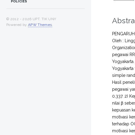
POLICIES
Abstra
© 2012 -
2026 UPT. TIK UNY
Powered by
APW Themes
.
PENGARUH 
Oleh : Ling
Organizatio
pegawai RRI
Yogyakarta.
Yogyakarta
simple rand
Hasil penel
pegawai yan
0,337. 2) K
nilai β seb
kepuasan ke
motivasi ke
terhadap OC
motivasi ke