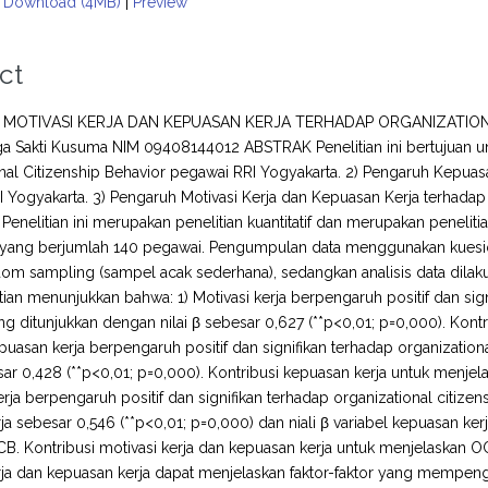
Download (4MB)
|
Preview
ct
MOTIVASI KERJA DAN KEPUASAN KERJA TERHADAP ORGANIZATION
ga Sakti Kusuma NIM 09408144012 ABSTRAK Penelitian ini bertujuan un
nal Citizenship Behavior pegawai RRI Yogyakarta. 2) Pengaruh Kepuasa
 Yogyakarta. 3) Pengaruh Motivasi Kerja dan Kepuasan Kerja terhadap
 Penelitian ini merupakan penelitian kuantitatif dan merupakan peneliti
 yang berjumlah 140 pegawai. Pengumpulan data menggunakan kuesi
om sampling (sampel acak sederhana), sedangkan analisis data dilak
itian menunjukkan bahwa: 1) Motivasi kerja berpengaruh positif dan sig
g ditunjukkan dengan nilai β sebesar 0,627 (**p<0,01; p=0,000). Kont
epuasan kerja berpengaruh positif dan signifikan terhadap organizatio
esar 0,428 (**p<0,01; p=0,000). Kontribusi kepuasan kerja untuk menjel
rja berpengaruh positif dan signifikan terhadap organizational citizens
rja sebesar 0,546 (**p<0,01; p=0,000) dan niali β variabel kepuasan ke
B. Kontribusi motivasi kerja dan kepuasan kerja untuk menjelaskan OC
rja dan kepuasan kerja dapat menjelaskan faktor-faktor yang mempeng