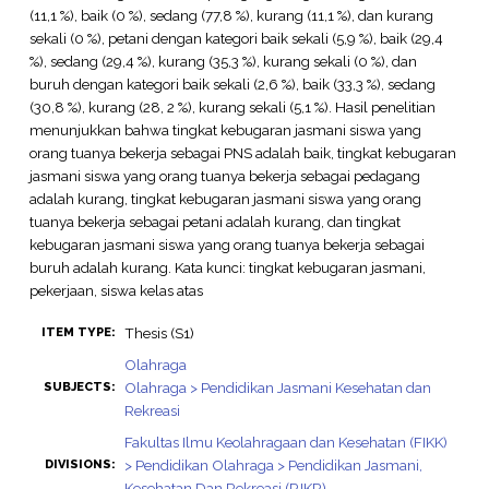
(11,1 %), baik (0 %), sedang (77,8 %), kurang (11,1 %), dan kurang
sekali (0 %), petani dengan kategori baik sekali (5,9 %), baik (29,4
%), sedang (29,4 %), kurang (35,3 %), kurang sekali (0 %), dan
buruh dengan kategori baik sekali (2,6 %), baik (33,3 %), sedang
(30,8 %), kurang (28, 2 %), kurang sekali (5,1 %). Hasil penelitian
menunjukkan bahwa tingkat kebugaran jasmani siswa yang
orang tuanya bekerja sebagai PNS adalah baik, tingkat kebugaran
jasmani siswa yang orang tuanya bekerja sebagai pedagang
adalah kurang, tingkat kebugaran jasmani siswa yang orang
tuanya bekerja sebagai petani adalah kurang, dan tingkat
kebugaran jasmani siswa yang orang tuanya bekerja sebagai
buruh adalah kurang. Kata kunci: tingkat kebugaran jasmani,
pekerjaan, siswa kelas atas
Thesis (S1)
ITEM TYPE:
Olahraga
Olahraga > Pendidikan Jasmani Kesehatan dan
SUBJECTS:
Rekreasi
Fakultas Ilmu Keolahragaan dan Kesehatan (FIKK)
> Pendidikan Olahraga > Pendidikan Jasmani,
DIVISIONS:
Kesehatan Dan Rekreasi (PJKR)