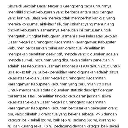
Siswa di Sekolah Dasar Negeri 2 Grenggeng pada umumnya
memiliki tingkat kebugaran yang berbeda antara satu dengan
yang lainnya. Biasanya mereka tidak memperhatikan gizi yang
mereka konsumsi, aktivitas fisik, dan istirahat yang menunjang
tingkat kebugaran jasmaninya. Penelitian ini bertujuan untuk
mengetahui tingkat kebugaran jasmani siswa kelas atas Sekolah
Dasar Negeri 2 Grenggeng Kecamatan Karanganyar, Kabupaten
Kebumen berdasarkan pekerjaan orang tua. Penelitian ini
merupakan penelitian deskriptif, metode yang digunakan adalah
metode survei. Instrumen yang digunakan dalam penelitian ini
adalah Tes Kebugaran Jasmani Indonesia (TKJI) tahun 2010 untuk
usia 10-12 tahun. Subjek penelitian yang digunakan adalah siswa
kelas atas Sekolah Dasar Negeri 2 Grenggeng Kecamatan
Karanganyar, Kabupaten Kebumen yang berjumlah 70 siswa.
Untuk menganalisis data digunakan statistik deskriptif dengan
persentase. Hasil penelitian tingkat kebugaran jasmani siswa
kelas atas Sekolah Dasar Negeri 2 Grenggeng Kecamatan
Karanganyar, Kabupaten Kebumen berdasarkan pekerjaan orang
tua, yaitu: diketahui orang tua yang bekerja sebagai PNS dengan
kategori baik sekali (20 %), baik (40 %), sedang (40 %), kurang (0
%), dan kurang sekali (0 %), pedagang dengan kategori baik sekali