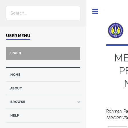
Toggle
USER MENU
LOGIN
ME
P
HOME
ABOUT
BROWSE
Rohman, P
HELP
NOGOPURO,