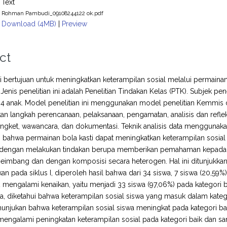
Text
Rohman Pambudi_09108244122 ok.pdf
Download (4MB)
|
Preview
ct
ini bertujuan untuk meningkatkan keterampilan sosial melalui permaina
Jenis penelitian ini adalah Penelitian Tindakan Kelas (PTK). Subjek pe
4 anak. Model penelitian ini menggunakan model penelitian Kemmis da
 langkah perencanaan, pelaksanaan, pengamatan, analisis dan reflek
ngket, wawancara, dan dokumentasi. Teknik analisis data menggunakan desk
bahwa permainan bola kasti dapat meningkatkan keterampilan sosial
dengan melakukan tindakan berupa memberikan pemahaman kepada 
seimbang dan dengan komposisi secara heterogen. Hal ini ditunjukkan
kan pada siklus I, diperoleh hasil bahwa dari 34 siswa, 7 siswa (20,59%
 2 mengalami kenaikan, yaitu menjadi 33 siswa (97,06%) pada kategori b
wa, diketahui bahwa keterampilan sosial siswa yang masuk dalam katego
nunjukan bahwa keterampilan sosial siswa meningkat pada kategori baik
 mengalami peningkatan keterampilan sosial pada kategori baik dan san