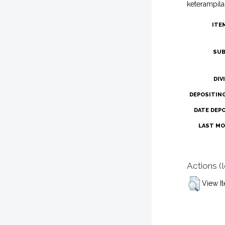
keterampila
ITE
SUB
DIV
DEPOSITIN
DATE DEP
LAST MO
Actions (
View I