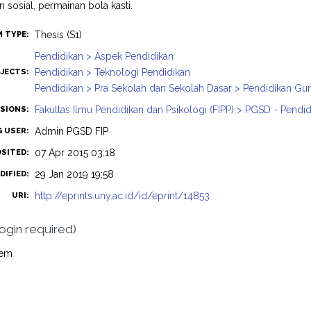
n sosial, permainan bola kasti.
Thesis (S1)
M TYPE:
Pendidikan > Aspek Pendidikan
Pendidikan > Teknologi Pendidikan
JECTS:
Pendidikan > Pra Sekolah dan Sekolah Dasar > Pendidikan Gu
Fakultas Ilmu Pendidikan dan Psikologi (FIPP) > PGSD - Pendi
ISIONS:
Admin PGSD FIP
G USER:
07 Apr 2015 03:18
OSITED:
29 Jan 2019 19:58
DIFIED:
http://eprints.uny.ac.id/id/eprint/14853
URI:
login required)
tem