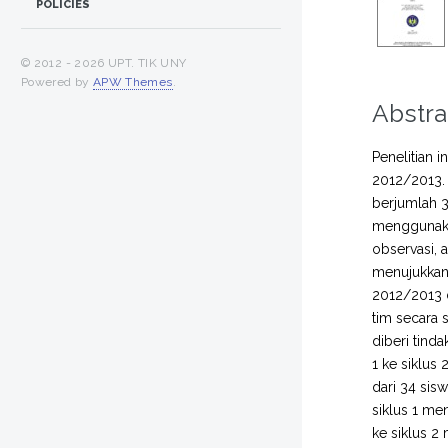
POLICIES
© 2012 -
2026 UPT. TIK UNY
Powered by
APW Themes
.
Abstra
Penelitian 
2012/2013. 
berjumlah 3
menggunakan
observasi, a
menujukkan 
2012/2013 
tim secara 
diberi tinda
1 ke siklus
dari 34 sis
siklus 1 me
ke siklus 2