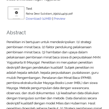
Text
Ratna Dewi Sulistiani_09101244031.pdf
Download (12MB)
|
Preview
Abstract
Penelitian ini bertujuan untuk mendeskripsikan: (1) strategi
pembinaan minat baca, (2) faktor pendukung pelaksanaan
pembinaan minat baca, (3) hambatan dan upaya dalam
pelaksanaan pembinaan minat baca siswa di perpustakaan MAN
Yogyakarta III (Mayoga). Penelitian ini merupakan penelitian
deskriptif dengan pendekatan kualitatif. Subjek penelitian ini
adalah kepala sekolah, kepala perpustakaan, pustakawan, guru
mulok Pengembangan, Penalaran dan Minat Baca (PPMB),
pembina ekstrakurikuler Mayoga Books Lover (MBL) dan siswa
Mayoga. Metode pengumpulan data dengan wawancara,
observasi, dan studi dokumentasi. Uji keabsahan data dilakukan
dengan triangulasi sumber dan metode. Data dianalisis secara
deskriptif kualitatif dengan model Miles dan Huberman. Hasil
penelitian diperoleh sebagai berikut. (1) Strategi pembinaan minat