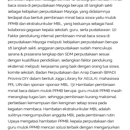
baca siswa di perpustakaan Mayoga berupa 18 langkah sakti
sebagai kebijakan perpustakaan Mayoga, yang didalamnya
terdapat dua bentuk pembinaan minat baca siswa yaitu mulok
PPMB dan ekstrakurikuler MBL, yang keduanya sebagai hasil
kolaborasi gagasan kepala sekolah, guru, serta pustakawan. (2)
Faktor pendukung internal pembinaan minat baca siswa di
perpustakaan Mayoga meliputi: kebijakan perpustakaan berupa
18 langkah sakti, anggaran perpustakaan sudah mencukupi,
sarana & prasarana lengkap dan SDM perpustakaan sesuai
dengan kualifikasi pendidikan, sedangkan faktor pendukung
eksternal meliputi: kerjasama yang baik dengan orang tua siswa,
komite sekolah, Badan Perpustakaan dan Arsip Daerah (BPAD)
Provinsi DIY dalam bentuk Jojga Library for All(JLA), mahasiswa
PPL UIN dan sponsor-sponsor MBL. (3) Hambatan pembinaan
minat baca dalam mulok PPMB berupa: guru mulok PPMB masih
merangkap tugas lain, sehingga pembinaan kurang maksimal,
perbedaan kemampuan dan keinginan setiap siswa pada
kegiatan membaca. Hambatan ekstrakurikuler MBL adalah
sulitnya mengumpulkan anggota MBL pada pembinaan rutin.
Upaya mengatasi hambatan PPMB, kepala perpustakaan dan
guru mulok PPMB mencari solusi terbaik dengan menganjurkan