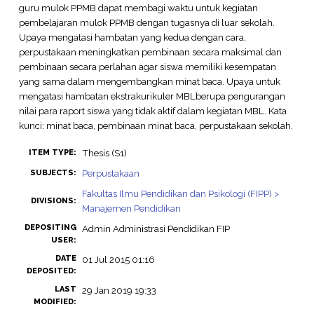
guru mulok PPMB dapat membagi waktu untuk kegiatan
pembelajaran mulok PPMB dengan tugasnya di luar sekolah.
Upaya mengatasi hambatan yang kedua dengan cara,
perpustakaan meningkatkan pembinaan secara maksimal dan
pembinaan secara perlahan agar siswa memiliki kesempatan
yang sama dalam mengembangkan minat baca. Upaya untuk
mengatasi hambatan ekstrakurikuler MBLberupa pengurangan
nilai para raport siswa yang tidak aktif dalam kegiatan MBL. Kata
kunci: minat baca, pembinaan minat baca, perpustakaan sekolah.
Thesis (S1)
ITEM TYPE:
Perpustakaan
SUBJECTS:
Fakultas Ilmu Pendidikan dan Psikologi (FIPP) >
DIVISIONS:
Manajemen Pendidikan
DEPOSITING
Admin Administrasi Pendidikan FIP
USER:
DATE
01 Jul 2015 01:16
DEPOSITED:
LAST
29 Jan 2019 19:33
MODIFIED: