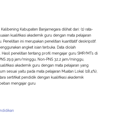
alibening Kabupaten Banjarnegara dilihat dari: (1) rata-
esuaian kualifikasi akademik guru dengan mata pelajaran
Penelitian ini merupakan penelitian kuantitatif deskripstif.
nggunakan angket isian terbuka. Data diolah
 Hasil penelitian tentang profil mengajar guru SMP/MTs di
ru PNS 29,9 jam/minggu, Non-PNS 32,2 jam/minggu,
 kualifikasi akademik guru dengan mata pelajaran yang
um sesuai yaitu pada mata pelajaran Muatan Lokal (18,4%),
tara sertifikat pendidik dengan kualifikasi akademik
, beban mengajar guru
endidikan