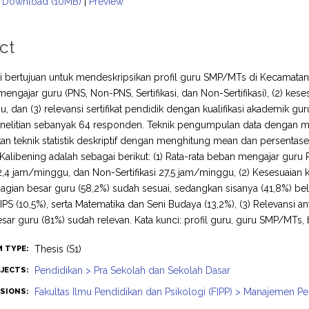
Download (10MB)
|
Preview
ct
ini bertujuan untuk mendeskripsikan profil guru SMP/MTs di Kecamatan K
mengajar guru (PNS, Non-PNS, Sertifikasi, dan Non-Sertifikasi), (2) kes
 dan (3) relevansi sertifikat pendidik dengan kualifikasi akademik guru. 
nelitian sebanyak 64 responden. Teknik pengumpulan data dengan me
 teknik statistik deskriptif dengan menghitung mean dan persentase.
alibening adalah sebagai berikut: (1) Rata-rata beban mengajar gu
 32,4 jam/minggu, dan Non-Sertifikasi 27,5 jam/minggu, (2) Kesesuaian
gian besar guru (58,2%) sudah sesuai, sedangkan sisanya (41,8%) bel
 IPS (10,5%), serta Matematika dan Seni Budaya (13,2%), (3) Relevansi an
sar guru (81%) sudah relevan. Kata kunci: profil guru, guru SMP/MTs
Thesis (S1)
M TYPE:
Pendidikan > Pra Sekolah dan Sekolah Dasar
JECTS:
Fakultas Ilmu Pendidikan dan Psikologi (FIPP) > Manajemen P
ISIONS: