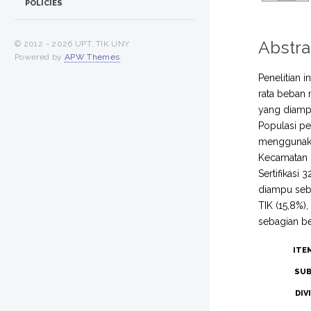
POLICIES
Abstra
© 2012 -
2026 UPT. TIK UNY
Powered by
APW Themes
.
Penelitian 
rata beban 
yang diampu,
Populasi pe
menggunakan
Kecamatan K
Sertifikasi
diampu seba
TIK (15,8%),
sebagian be
ITE
SUB
DIV