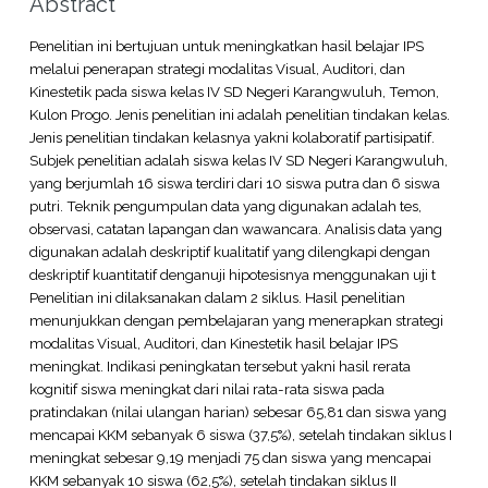
Abstract
Penelitian ini bertujuan untuk meningkatkan hasil belajar IPS
melalui penerapan strategi modalitas Visual, Auditori, dan
Kinestetik pada siswa kelas IV SD Negeri Karangwuluh, Temon,
Kulon Progo. Jenis penelitian ini adalah penelitian tindakan kelas.
Jenis penelitian tindakan kelasnya yakni kolaboratif partisipatif.
Subjek penelitian adalah siswa kelas IV SD Negeri Karangwuluh,
yang berjumlah 16 siswa terdiri dari 10 siswa putra dan 6 siswa
putri. Teknik pengumpulan data yang digunakan adalah tes,
observasi, catatan lapangan dan wawancara. Analisis data yang
digunakan adalah deskriptif kualitatif yang dilengkapi dengan
deskriptif kuantitatif denganuji hipotesisnya menggunakan uji t
Penelitian ini dilaksanakan dalam 2 siklus. Hasil penelitian
menunjukkan dengan pembelajaran yang menerapkan strategi
modalitas Visual, Auditori, dan Kinestetik hasil belajar IPS
meningkat. Indikasi peningkatan tersebut yakni hasil rerata
kognitif siswa meningkat dari nilai rata-rata siswa pada
pratindakan (nilai ulangan harian) sebesar 65,81 dan siswa yang
mencapai KKM sebanyak 6 siswa (37,5%), setelah tindakan siklus I
meningkat sebesar 9,19 menjadi 75 dan siswa yang mencapai
KKM sebanyak 10 siswa (62,5%), setelah tindakan siklus II