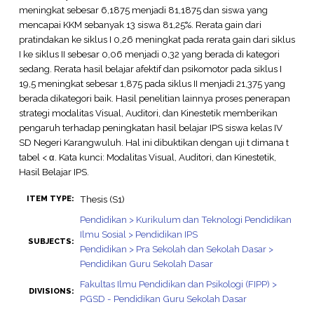
meningkat sebesar 6,1875 menjadi 81,1875 dan siswa yang
mencapai KKM sebanyak 13 siswa 81,25%. Rerata gain dari
pratindakan ke siklus I 0,26 meningkat pada rerata gain dari siklus
I ke siklus II sebesar 0,06 menjadi 0,32 yang berada di kategori
sedang. Rerata hasil belajar afektif dan psikomotor pada siklus I
19,5 meningkat sebesar 1,875 pada siklus II menjadi 21,375 yang
berada dikategori baik. Hasil penelitian lainnya proses penerapan
strategi modalitas Visual, Auditori, dan Kinestetik memberikan
pengaruh terhadap peningkatan hasil belajar IPS siswa kelas IV
SD Negeri Karangwuluh. Hal ini dibuktikan dengan uji t dimana t
tabel < α. Kata kunci: Modalitas Visual, Auditori, dan Kinestetik,
Hasil Belajar IPS.
Thesis (S1)
ITEM TYPE:
Pendidikan > Kurikulum dan Teknologi Pendidikan
Ilmu Sosial > Pendidikan IPS
SUBJECTS:
Pendidikan > Pra Sekolah dan Sekolah Dasar >
Pendidikan Guru Sekolah Dasar
Fakultas Ilmu Pendidikan dan Psikologi (FIPP) >
DIVISIONS:
PGSD - Pendidikan Guru Sekolah Dasar