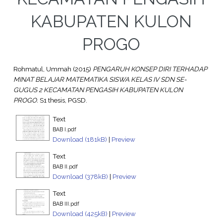
KABUPATEN KULON
PROGO
Rohmatul, Ummah
(2015)
PENGARUH KONSEP DIRI TERHADAP
MINAT BELAJAR MATEMATIKA SISWA KELAS IV SDN SE-
GUGUS 2 KECAMATAN PENGASIH KABUPATEN KULON
PROGO.
S1 thesis, PGSD.
Text
BAB I.pdf
Download (181kB)
|
Preview
Text
BAB II.pdf
Download (378kB)
|
Preview
Text
BAB III.pdf
Download (425kB)
|
Preview