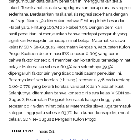
pengumpulan data dalam penelitian ini menggunakan skala
Likert. Teknik analisis data yang digunakan berupa analisis regresi
sederhana. Berdasarkan hasil analisis regresi sederhana dengan
taraf signifikansi 5% ditemukan bahwa F hitung lebih besar dari
Ftabel yaitu Fhitung 169,746 > Ftabel 3,93. Dengan demikian
hasil penelitian ini menjelaskan bahwa terdapat pengaruh yang
signifikan konsep diri terhadap minat belajar Matematika siswa
kelas IV SDN Se-Gugus 2 Kecamatan Pengasih, Kabupaten Kulon
Progo. Koefisien determinasi (R2) sebesar 0,605 yang berarti
bahwa faktor konsep diri memberikan konstribusi terhadap minat
belajar Matematika sebesar 60,5% dan selebihnya 39,5%
dipengaruhi faktor lain yang tidak diteliti dalam penelitian ini.
Besarnya koefisien korelasi (r hitung ) sebesar 0,778 pada rentang
0,60-0,778 yang berarti korelasi variabel X dan Y adalah kuat.
Selanjutnya, ditemukan bahwa konsep diri siswa kelas IV SDN se-
Gugus 2, Kecamatan Pengasih termasuk kategori tinggi yaitu
sebesar 66,4% dan minat belajar Matematika siswa juga termasuk
kategori tinggi yaitu sebesar 63,7%. kata kunci : konsep diri, minat
belajar, SDN se-Gugus 2 Pengasih Kulon Progo
Thesis (S1)
ITEM TYPE: