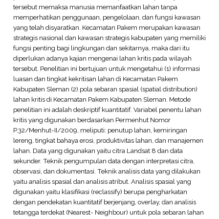
tersebut memaksa manusia memanfaatkan lahan tanpa
memperhatikan penggunaan, pengelolaan, dan fungsi kawasan
yang telah disyaratkan. Kecamatan Pakem merupakan kawasan
strategis nasional dan kawasan strategis kabupaten yang memiliki
fungsi penting bagi lingkungan dan sekitarnya, maka dari itu
diperlukan adanya kajian mengenai lahan kritis pada wilayah
tersebut. Penelitian ini bertujuan untuk mengetahui (1) informasi
luasan dan tingkat kekritisan lahan di Kecamatan Pakem
Kabupaten Sleman (2) pola sebaran spasial (spatial distribution)
lahan kritis di Kecamatan Pakem Kabupaten Sleman. Metode
penelitian ini adalah deskriptif kuantitatif. Variabel penentu lahan
kritis yang digunakan berdasarkan Permenhut Nomor
P.32/Menhut-II/2009, meliputi: penutup lahan, kemiringan
lereng, tingkat bahaya erosi, produktivitas lahan, dan manajemen
lahan. Data yang digunakan yaitu citra Landsat 8 dan data
sekunder. Teknik pengumpulan data dengan interpretasi citra,
observasi, dan dokumentasi. Teknik analisis data yang dilakukan
yaitu analisis spasial dan analisis atribut. Analisis spasial yang
digunakan yaitu klasifikasi (reclassify) berupa pengharkatan
dengan pendekatan kuantitatif berjenjang, overlay, dan analisis
tetangga terdekat (Nearest- Neighbour) untuk pola sebaran lahan