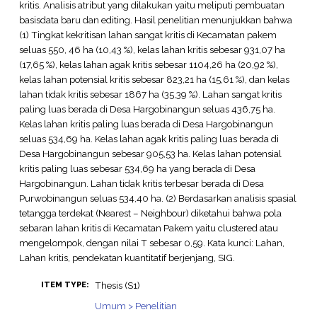
kritis. Analisis atribut yang dilakukan yaitu meliputi pembuatan
basisdata baru dan editing. Hasil penelitian menunjukkan bahwa
(1) Tingkat kekritisan lahan sangat kritis di Kecamatan pakem
seluas 550, 46 ha (10,43 %), kelas lahan kritis sebesar 931,07 ha
(17,65 %), kelas lahan agak kritis sebesar 1104,26 ha (20,92 %),
kelas lahan potensial kritis sebesar 823,21 ha (15,61 %), dan kelas
lahan tidak kritis sebesar 1867 ha (35,39 %). Lahan sangat kritis
paling luas berada di Desa Hargobinangun seluas 436,75 ha.
Kelas lahan kritis paling luas berada di Desa Hargobinangun
seluas 534,69 ha. Kelas lahan agak kritis paling luas berada di
Desa Hargobinangun sebesar 905,53 ha. Kelas lahan potensial
kritis paling luas sebesar 534,69 ha yang berada di Desa
Hargobinangun. Lahan tidak kritis terbesar berada di Desa
Purwobinangun seluas 534,40 ha. (2) Berdasarkan analisis spasial
tetangga terdekat (Nearest – Neighbour) diketahui bahwa pola
sebaran lahan kritis di Kecamatan Pakem yaitu clustered atau
mengelompok, dengan nilai T sebesar 0,59. Kata kunci: Lahan,
Lahan kritis, pendekatan kuantitatif berjenjang, SIG.
Thesis (S1)
ITEM TYPE:
Umum > Penelitian