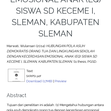
SISWA SD KECEME I,
SLEMAN, KABUPATEN
SLEMAN
Marwati, Wulansari
(2014)
HUBUNGAN POLA ASUH
DEMOKRATIS ORANG TUA DAN LINGKUNGAN SEKOLAH
DENGAN KECERDASAN EMOSIONAL ANAK (EQ) SISWA SD
KECEME I, SLEMAN, KABUPATEN SLEMAN.
S1 thesis, PGSD.
Text
SKRIPSI.pdf
Download (17MB)
|
Preview
Abstract
Tujuan dari penelitian ini adalah: (1) Mengetahui hubungan antara
pola asuh demokratis orang tua dengan kecerdasan emosional