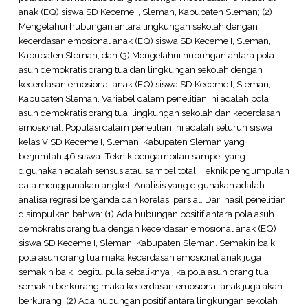
anak (EQ) siswa SD Keceme I, Sleman, Kabupaten Sleman; (2)
Mengetahui hubungan antara lingkungan sekolah dengan
kecerdasan emosional anak (EQ) siswa SD Keceme I, Sleman,
Kabupaten Sleman; dan (3) Mengetahui hubungan antara pola
asuh demokratis orang tua dan lingkungan sekolah dengan
kecerdasan emosional anak (EQ) siswa SD Keceme I, Sleman,
Kabupaten Sleman. Variabel dalam penelitian ini adalah pola
asuh demokratis orang tua, lingkungan sekolah dan kecerdasan
emosional. Populasi dalam penelitian ini adalah seluruh siswa
kelas V SD Keceme I, Sleman, Kabupaten Sleman yang
berjumlah 46 siswa. Teknik pengambilan sampel yang
digunakan adalah sensus atau sampel total. Teknik pengumpulan
data menggunakan angket. Analisis yang digunakan adalah
analisa regresi berganda dan korelasi parsial. Dari hasil penelitian
disimpulkan bahwa: (1) Ada hubungan positif antara pola asuh
demokratis orang tua dengan kecerdasan emosional anak (EQ)
siswa SD Keceme I, Sleman, Kabupaten Sleman. Semakin baik
pola asuh orang tua maka kecerdasan emosional anak juga
semakin baik, begitu pula sebaliknya jika pola asuh orang tua
semakin berkurang maka kecerdasan emosional anak juga akan
berkurang; (2) Ada hubungan positif antara lingkungan sekolah