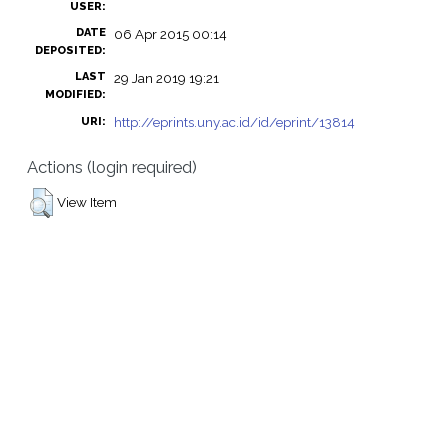
USER:
DATE
06 Apr 2015 00:14
DEPOSITED:
LAST
29 Jan 2019 19:21
MODIFIED:
http://eprints.uny.ac.id/id/eprint/13814
URI:
Actions (login required)
View Item