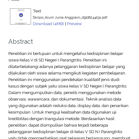
Text
Skripsi_Arum Junia Anggraini_09108244031.pdf
Download (4MB)
|
Preview
Abstract
Penelitian ini bertujuan untuk mengetahui kedisiplinan belajar
siswa Kelas V di SD Negeri I Parangtritis. Penelitian ini
dilatarbelakangi adanya pelanggaran kedisiplinan belajar yang
dilakukan oleh siswa selama mengikuti kegiatan pembelajaran.
Penelitian ini menggunakan pendekatan kualitatif jenis studi
kasus dengan subjek yaitu siswa kelas V SD Negeri I Parangtritis.
Dalam mengumpulkan data, peneliti menggunakan metode
observasi, wawancara, dan dokumentasi. Teknik analisis data
yang digunakan adalah reduksi data, display data, dan penarikan
kesimpulan. Untuk menguji keabsahan data digunakan uji
kredibilitas dengan triangulasi metode. Berdasarkan hasil
penelitian, dapat disimpulkan bahwa terjadi beberapa
pelanggaran kedisiplinan belajar di kelas V SD N I Parangtritis
yaitu tidak memperhatikan saat pelajaran berlangsung, membuat