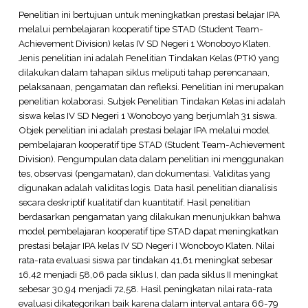
Penelitian ini bertujuan untuk meningkatkan prestasi belajar IPA
melalui pembelajaran kooperatif tipe STAD (Student Team-
Achievement Division) kelas IV SD Negeri 1 Wonoboyo Klaten.
Jenis penelitian ini adalah Penelitian Tindakan Kelas (PTK) yang
dilakukan dalam tahapan siklus meliputi tahap perencanaan,
pelaksanaan, pengamatan dan refleksi. Penelitian ini merupakan
penelitian kolaborasi. Subjek Penelitian Tindakan Kelas ini adalah
siswa kelas IV SD Negeri 1 Wonoboyo yang berjumlah 31 siswa.
Objek penelitian ini adalah prestasi belajar IPA melalui model
pembelajaran kooperatif tipe STAD (Student Team-Achievement
Division). Pengumpulan data dalam penelitian ini menggunakan
tes, observasi (pengamatan), dan dokumentasi. Validitas yang
digunakan adalah validitas logis. Data hasil penelitian dianalisis
secara deskriptif kualitatif dan kuantitatif. Hasil penelitian
berdasarkan pengamatan yang dilakukan menunjukkan bahwa
model pembelajaran kooperatif tipe STAD dapat meningkatkan
prestasi belajar IPA kelas IV SD Negeri I Wonoboyo Klaten. Nilai
rata-rata evaluasi siswa par tindakan 41,61 meningkat sebesar
16,42 menjadi 58,06 pada siklus I, dan pada siklus II meningkat
sebesar 30,94 menjadi 72,58. Hasil peningkatan nilai rata-rata
evaluasi dikategorikan baik karena dalam interval antara 66-79