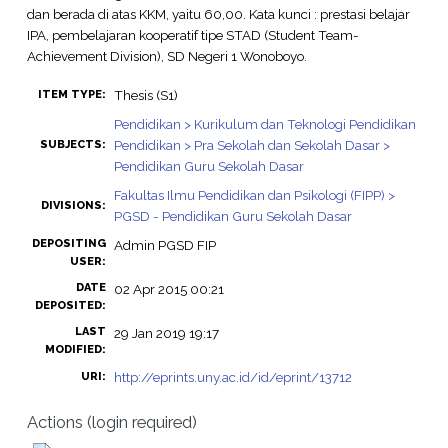
dan berada di atas KKM, yaitu 60,00. Kata kunci : prestasi belajar
IPA, pembelajaran kooperatif tipe STAD (Student Team-
Achievement Division), SD Negeri 1 Wonoboyo.
Thesis (S1)
ITEM TYPE:
Pendidikan > Kurikulum dan Teknologi Pendidikan
Pendidikan > Pra Sekolah dan Sekolah Dasar >
SUBJECTS:
Pendidikan Guru Sekolah Dasar
Fakultas Ilmu Pendidikan dan Psikologi (FIPP) >
DIVISIONS:
PGSD - Pendidikan Guru Sekolah Dasar
DEPOSITING
Admin PGSD FIP
USER:
DATE
02 Apr 2015 00:21
DEPOSITED:
LAST
29 Jan 2019 19:17
MODIFIED:
http://eprints.uny.ac.id/id/eprint/13712
URI:
Actions (login required)