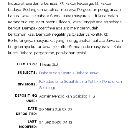
Industrialisasi dan urbanisasi, (3) Faktor Keluarga, (4) Faktor
budaya. Sedangkan untuk dampaknya Pergeseran penggunaan
bahasa Jawa ke bahasa Sunda pada masyarakat di Kecamatan
Karangpucung, Kabupaten Cilacap, Jawa Tengah adalah sebagai
berikut: Dampak positifnya adalah: mempermudah
berkomunikasi. Dampak negatifnya (1) adanya konflik, (2)
Berkurangnya masyarakat yang menggunakan bahasa Jawa dan
bergesernya kultur Jawa ke kultur Sunda pada masyarakat. Kata
kunci: Bahasa, pergeseran, perubahan sosial
Thesis (S1)
ITEM TYPE:
Bahasa dan Sastra > Bahasa Jawa
SUBJECTS:
Fakultas Ilmu Sosial & Ilmu Politik > Pendidikan
DIVISIONS:
Sosiologi
DEPOSITING
Admin Pendidikan Sosiologi FIS
USER:
DATE
20 Mar 2015 03:07
DEPOSITED:
LAST
24 Sep 2020 04:13
MODIFIED: