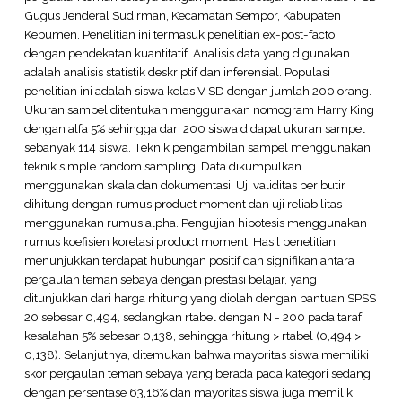
Gugus Jenderal Sudirman, Kecamatan Sempor, Kabupaten
Kebumen. Penelitian ini termasuk penelitian ex-post-facto
dengan pendekatan kuantitatif. Analisis data yang digunakan
adalah analisis statistik deskriptif dan inferensial. Populasi
penelitian ini adalah siswa kelas V SD dengan jumlah 200 orang.
Ukuran sampel ditentukan menggunakan nomogram Harry King
dengan alfa 5% sehingga dari 200 siswa didapat ukuran sampel
sebanyak 114 siswa. Teknik pengambilan sampel menggunakan
teknik simple random sampling. Data dikumpulkan
menggunakan skala dan dokumentasi. Uji validitas per butir
dihitung dengan rumus product moment dan uji reliabilitas
menggunakan rumus alpha. Pengujian hipotesis menggunakan
rumus koefisien korelasi product moment. Hasil penelitian
menunjukkan terdapat hubungan positif dan signifikan antara
pergaulan teman sebaya dengan prestasi belajar, yang
ditunjukkan dari harga rhitung yang diolah dengan bantuan SPSS
20 sebesar 0,494, sedangkan rtabel dengan N = 200 pada taraf
kesalahan 5% sebesar 0,138, sehingga rhitung > rtabel (0,494 >
0,138). Selanjutnya, ditemukan bahwa mayoritas siswa memiliki
skor pergaulan teman sebaya yang berada pada kategori sedang
dengan persentase 63,16% dan mayoritas siswa juga memiliki