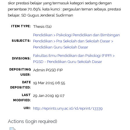
skor prestasi belajar yang termasuk kategori sedang dengan
persentase 70,69%. kata kunci : pergaulan teman sebaya, prestasi
belajar, SD Gugus Jenderal Sudirman
Thesis (S1)
ITEM TYPE:
Pendidikan > Psikologi Pendidikan dan Bimbingan
Pendidikan > Pra Sekolah dan Sekolah Dasar >
SUBJECTS:
Pendidikan Guru Sekolah Dasar
Fakultas Ilmu Pendidikan dan Psikologi (FIPP) >
DIVISIONS:
PGSD - Pendidikan Guru Sekolah Dasar
DEPOSITING
Admin PGSD FIP
USER:
DATE
19 Mar 2015 06:55
DEPOSITED:
LAST
29 Jan 2019 19:07
MODIFIED:
http://eprints.uny.ac.id/id/eprint/13339
URI:
Actions (login required)