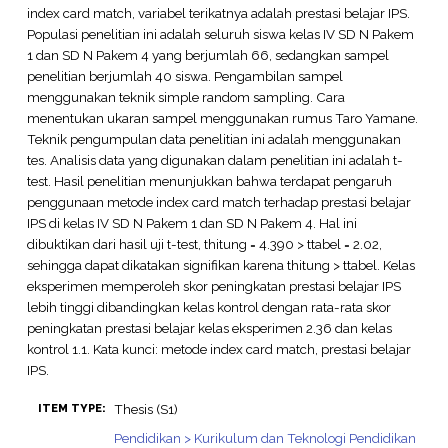
index card match, variabel terikatnya adalah prestasi belajar IPS.
Populasi penelitian ini adalah seluruh siswa kelas IV SD N Pakem
1 dan SD N Pakem 4 yang berjumlah 66, sedangkan sampel
penelitian berjumlah 40 siswa. Pengambilan sampel
menggunakan teknik simple random sampling. Cara
menentukan ukaran sampel menggunakan rumus Taro Yamane.
Teknik pengumpulan data penelitian ini adalah menggunakan
tes. Analisis data yang digunakan dalam penelitian ini adalah t-
test. Hasil penelitian menunjukkan bahwa terdapat pengaruh
penggunaan metode index card match terhadap prestasi belajar
IPS di kelas IV SD N Pakem 1 dan SD N Pakem 4. Hal ini
dibuktikan dari hasil uji t-test, thitung = 4.390 > ttabel = 2.02,
sehingga dapat dikatakan signifikan karena thitung > ttabel. Kelas
eksperimen memperoleh skor peningkatan prestasi belajar IPS
lebih tinggi dibandingkan kelas kontrol dengan rata-rata skor
peningkatan prestasi belajar kelas eksperimen 2.36 dan kelas
kontrol 1.1. Kata kunci: metode index card match, prestasi belajar
IPS.
Thesis (S1)
ITEM TYPE:
Pendidikan > Kurikulum dan Teknologi Pendidikan