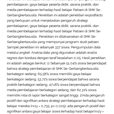
pembelajaran, gaya belajar peserta didik, sarana praktik, dan
media pembelajaran terhadap hasil belajar Patiseri di SMK Se-
Gerbangkertasusila. Penelitian ini adalah penelitian expostfacto
yang bertujuan untuk menjelaskan pengaruh strategi
pembelajaran, gaya belajar peserta didik, sarana praktik, dan
media pembelajaran terhadap hasil belajar Patiseri di SMK Se-
Gerbangkertasusila.. Penelitian ini dilaksanakan di SMK Se-
Gerbangkertasusila yang mempunyai program studi patiseri.
Sampel penelitian ini sebanyak 337 siswa. Pengumpulan data
melalui angket. Analisa data yang digunakan adalah analisi
regresi dan korelasi dengan taraf kesalahan 0,05. Hasil penelitian
ini adalah sebagai berikut. 1) Sebanyak 51,04% siswa berpendapat
bahwa strategi pembelajaran di SMK Se-Gerbangkertasusila
berkategori sedang; 65,58% siswa memiliki gaya belajar
berkategori sedang; 53,71% siswa berpendapat bahwa sarana
praktik berkategori sedang, 47,18% siswa berpendapat bahwa
media pembelajaran berkategori sedang; dan 62,31% siswa
memiliki nilai di rapor berkategori sangat tinggi. 2)Ada pengaruh
positif dan signifikan antara strategi pembelajaran terhadap hasil
belajar mereka (rx1y = 0,735; p< 0,005); ada pengaruh positif dan
signifikan antara gaya belajar siswa terhadap hasil belajar(rx2y =