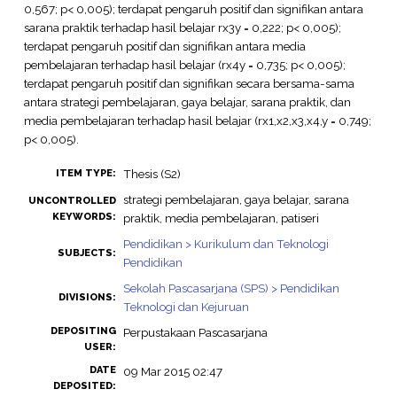
0,567; p< 0,005); terdapat pengaruh positif dan signifikan antara
sarana praktik terhadap hasil belajar rx3y = 0,222; p< 0,005);
terdapat pengaruh positif dan signifikan antara media
pembelajaran terhadap hasil belajar (rx4y = 0,735; p< 0,005);
terdapat pengaruh positif dan signifikan secara bersama-sama
antara strategi pembelajaran, gaya belajar, sarana praktik, dan
media pembelajaran terhadap hasil belajar (rx1,x2,x3,x4,y = 0,749;
p< 0,005).
Thesis (S2)
ITEM TYPE:
strategi pembelajaran, gaya belajar, sarana
UNCONTROLLED
KEYWORDS:
praktik, media pembelajaran, patiseri
Pendidikan > Kurikulum dan Teknologi
SUBJECTS:
Pendidikan
Sekolah Pascasarjana (SPS) > Pendidikan
DIVISIONS:
Teknologi dan Kejuruan
DEPOSITING
Perpustakaan Pascasarjana
USER:
DATE
09 Mar 2015 02:47
DEPOSITED: