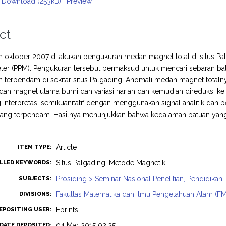
Download (253kB)
|
Preview
ct
n oktober 2007 dilakukan pengukuran medan magnet total di situs 
er (PPM). Pengukuran tersebut bermaksud untuk mencari sebaran ba
n terpendam di sekitar situs Palgading. Anomali medan magnet tota
n magnet utama bumi dan variasi harian dan kemudian direduksi ke k
interpretasi semikuanitatif dengan menggunakan signal analitik da
yang terpendam. Hasilnya menunjukkan bahwa kedalaman batuan yang t
Article
ITEM TYPE:
Situs Palgading, Metode Magnetik
LLED KEYWORDS:
Prosiding > Seminar Nasional Penelitian, Pendidika
SUBJECTS:
Fakultas Matematika dan Ilmu Pengetahuan Alam (FMIP
DIVISIONS:
Eprints
EPOSITING USER:
04 Mar 2015 02:25
DATE DEPOSITED: