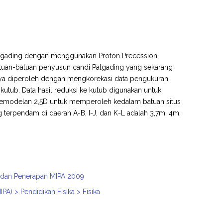
Palgading dengan menggunakan Proton Precession
tuan-batuan penyusun candi Palgading yang sekarang
lnya diperoleh dengan mengkorekasi data pengukuran
utub. Data hasil reduksi ke kutub digunakan untuk
n pemodelan 2,5D untuk memperoleh kedalam batuan situs
erpendam di daerah A-B, I-J, dan K-L adalah 3,7m, 4m,
n, dan Penerapan MIPA 2009
A) > Pendidikan Fisika > Fisika