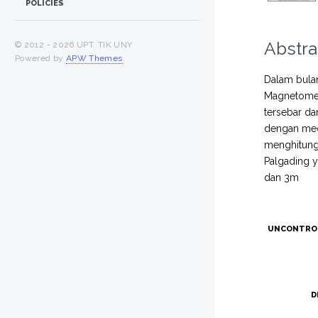
POLICIES
Abstra
© 2012 -
2026 UPT. TIK UNY
Powered by
APW Themes
.
Dalam bula
Magnetomet
tersebar da
dengan meda
menghitung 
Palgading 
dan 3m
UNCONTRO
D