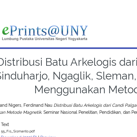
Distribusi Batu Arkelogis dar
Sinduharjo, Ngaglik, Sleman
Menggunakan Metod
and
Nigers, Ferdinand Nau
Distribusi Batu Arkelogis dari Candi Palg
an Metode Magnetik.
Seminar Nasional Penelitian, Pendidikan, dan 
Text
55_Fis_Sismanto.pdf