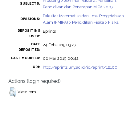
Prosiding > Seminar Nasional Penelitian,
SUBJECTS:
Pendidikan dan Penerapan MIPA 2007
Fakultas Matematika dan Ilmu Pengetahuan
DIVISIONS:
Alam (FMIPA) > Pendidikan Fisika > Fisika
DEPOSITING
Eprints
USER:
DATE
24 Feb 2015 03:27
DEPOSITED:
06 Mar 2019 00:42
LAST MODIFIED:
http://eprints.uny.ac.id/id/eprint/12100
URI:
Actions (login required)
View Item