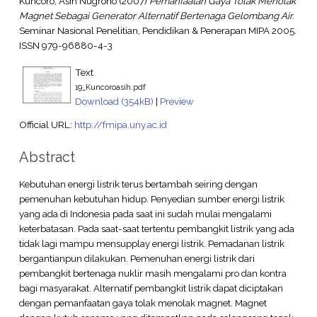
Kuncoro, Asih Nugroho
(2007)
Pemanfaatan Gaya Tolak Menolak
Magnet Sebagai Generator Alternatif Bertenaga Gelombang Air.
Seminar Nasional Penelitian, Pendidikan & Penerapan MIPA 2005.
ISSN 979-96880-4-3
Text
19_Kuncoroasih.pdf
Download (354kB)
|
Preview
Official URL:
http://fmipa.uny.ac.id
Abstract
Kebutuhan energi listrik terus bertambah seiring dengan
pemenuhan kebutuhan hidup. Penyedian sumber energi listrik
yang ada di Indonesia pada saat ini sudah mulai mengalami
keterbatasan. Pada saat-saat tertentu pembangkit listrik yang ada
tidak lagi mampu mensupplay energi listrik. Pemadanan listrik
bergantianpun dilakukan. Pemenuhan energi listrik dari
pembangkit bertenaga nuklir masih mengalami pro dan kontra
bagi masyarakat. Alternatif pembangkit listrik dapat diciptakan
dengan pemanfaatan gaya tolak menolak magnet. Magnet