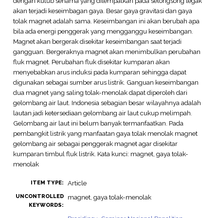
dengan kutub senama yang ditempatkan pada selongsong tegak
akan terjadi keseimbagan gaya. Besar gaya gravitasi dan gaya
tolak magnet adalah sama. Keseimbangan ini akan berubah apa
bila ada energi penggerak yang mengganggu keseimbangan.
Magnet akan bergerak disekitar keseimbangan saat terjadi
gangguan. Bergeraknya magnet akan menimbulkan perubahan
fluk magnet. Perubahan fluk disekitar kumparan akan
menyebabkan arus induksi pada kumparan sehingga dapat
digunakan sebagai sumber arus listrik. Ganguan keseimbangan
dua magnet yang saling tolak-menolak dapat diperoleh dari
gelombang air laut. Indonesia sebagian besar wilayahnya adalah
lautan jadi ketersediaan gelombang air laut cukup melimpah.
Gelombang air laut ini belum banyak termanfaatkan. Pada
pembangkit listrik yang manfaatan gaya tolak menolak magnet
gelombang air sebagai penggerak magnet agar disekitar
kumparan timbul fluk listrik. Kata kunci: magnet, gaya tolak-
menolak
Article
ITEM TYPE:
UNCONTROLLED
magnet, gaya tolak-menolak
KEYWORDS: