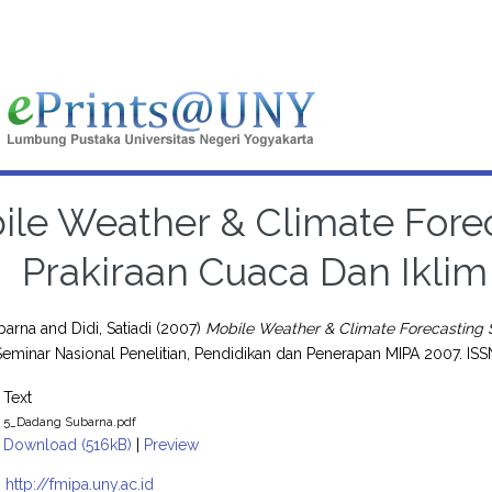
ile Weather & Climate Fore
Prakiraan Cuaca Dan Iklim
barna
and
Didi, Satiadi
(2007)
Mobile Weather & Climate Forecasting 
eminar Nasional Penelitian, Pendidikan dan Penerapan MIPA 2007. IS
Text
5_Dadang Subarna.pdf
Download (516kB)
|
Preview
:
http://fmipa.uny.ac.id