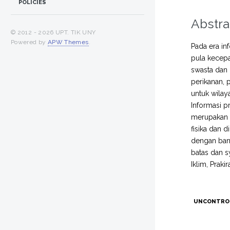
POLICIES
Abstra
© 2012 -
2026 UPT. TIK UNY
Powered by
APW Themes
.
Pada era in
pula kecepa
swasta dan 
perikanan, 
untuk wila
Informasi p
merupakan 
fisika dan 
dengan ban
batas dan s
Iklim, Praki
UNCONTRO