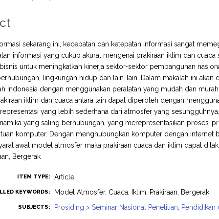
ct
formasi sekarang ini, kecepatan dan ketepatan informasi sangat mem
tan informasi yang cukup akurat mengenai prakiraan iklim dan cuaca
bisnis untuk meningkatkan kinerja sektor-sektor pembangunan nasional,
perhubungan, lingkungan hidup dan lain-lain. Dalam makalah ini akan 
yah Indonesia dengan menggunakan peralatan yang mudah dan murah un
rakiraan iklim dan cuaca antara lain dapat diperoleh dengan menggu
representasi yang lebih sederhana dari atmosfer yang sesungguhny
dinamika yang saling berhubungan, yang merepresentasikan proses-pr
tuan komputer. Dengan menghubungkan komputer dengan internet bai
yarat awal model atmosfer maka prakiraan cuaca dan iklim dapat dil
raan, Bergerak
Article
ITEM TYPE:
Model Atmosfer, Cuaca, Iklim, Prakiraan, Bergerak
LLED KEYWORDS:
Prosiding > Seminar Nasional Penelitian, Pendidika
SUBJECTS: