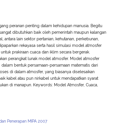
egang peranan penting dalam kehidupan manusia. Begitu
 sangat dibutuhkan baik oleh pemerintah maupun kalangan
 antara lain sektor pertanian, kehutanan, perkebunan,
dipaparkan rekayasa serta hasil simulasi model atmosfer
tuk prakiraan cuaca dan iklim secara bergerak.
nakan perangkat lunak model atmosfer. Model atmosfer
a, dalam bentuk persamaan-persamaan matematis dari
oses di dalam atmosfer, yang biasanya diselesaikan
k kabel atau pun nirkabel untuk mendapatkan syarat
akukan di manapun. Keywords: Model Atmosfer, Cuaca,
n dan Penerapan MIPA 2007