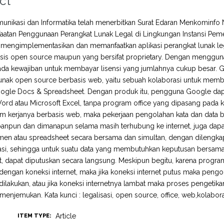
ct
munikasi dan Informatika telah menerbitkan Surat Edaran Menkomi
aatan Penggunaan Perangkat Lunak Legal di Lingkungan Instansi Peme
mengimplementasikan dan memanfaatkan aplikasi perangkat lunak lega
sis open source maupun yang bersifat proprietary. Dengan menggunak
ada kewajiban untuk membayar lisensi yang jumlahnya cukup besar.
unak open source berbasis web, yaitu sebuah kolaborasi untuk memba
ogle Docs & Spreadsheet. Dengan produk itu, pengguna Google dapa
ord atau Microsoft Excel, tanpa program office yang dipasang pada 
em kerjanya berbasis web, maka pekerjaan pengolahan kata dan data b
anpun dan dimanapun selama masih terhubung ke internet, juga dapat
en atau spreadsheet secara bersama dan simultan, dengan dilengkapi fa
asi, sehingga untuk suatu data yang membutuhkan keputusan bersama 
t, dapat diputuskan secara langsung. Meskipun begitu, karena program
dengan koneksi internet, maka jika koneksi internet putus maka peng
 dilakukan, atau jika koneksi internetnya lambat maka proses pengeti
 menjemukan. Kata kunci : legalisasi, open source, office, web,kolabor
Article
ITEM TYPE: