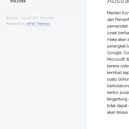
Abstra
POLICIES
Menteri Ko
© 2012 -
2026 UPT. TIK UNY
dan Pemanf
Powered by
APW Themes
.
pemerintah 
lunak berba
maka akan 
perangkat l
Google, Go
Microsoft W
karena sist
kembali kap
suatu dokum
berkolabor
kantor pusa
tergantung 
tidak dapat
akan terasa