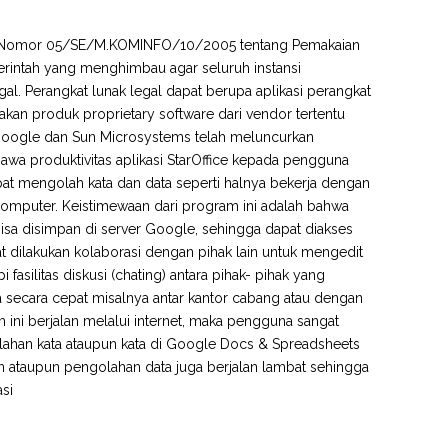
nfo Nomor 05/SE/M.KOMINFO/10/2005 tentang Pemakaian
rintah yang menghimbau agar seluruh instansi
l. Perangkat lunak legal dapat berupa aplikasi perangkat
an produk proprietary software dari vendor tertentu
 Google dan Sun Microsystems telah meluncurkan
wa produktivitas aplikasi StarOffice kepada pengguna
t mengolah kata dan data seperti halnya bekerja dengan
komputer. Keistimewaan dari program ini adalah bahwa
isa disimpan di server Google, sehingga dapat diakses
 dilakukan kolaborasi dengan pihak lain untuk mengedit
silitas diskusi (chating) antara pihak- pihak yang
secara cepat misalnya antar kantor cabang atau dengan
 ini berjalan melalui internet, maka pengguna sangat
olahan kata ataupun kata di Google Docs & Spreadsheets
kan ataupun pengolahan data juga berjalan lambat sehingga
asi