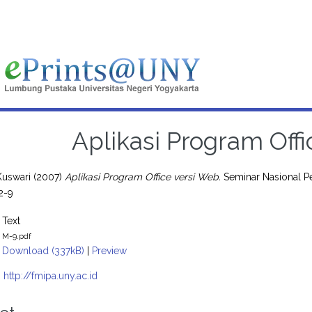
Aplikasi Program Off
Kuswari
(2007)
Aplikasi Program Office versi Web.
Seminar Nasional Pe
2-9
Text
M-9.pdf
Download (337kB)
|
Preview
:
http://fmipa.uny.ac.id