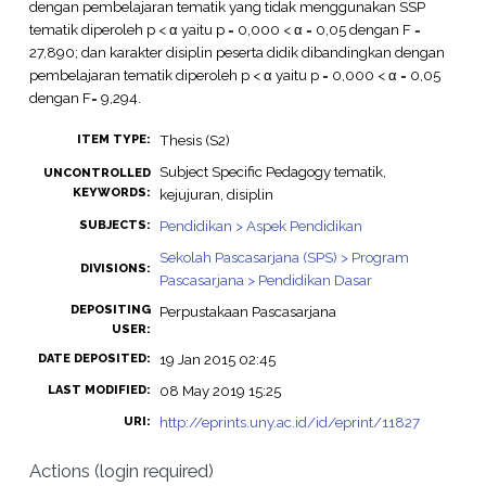
dengan pembelajaran tematik yang tidak menggunakan SSP
tematik diperoleh p < α yaitu p = 0,000 < α = 0,05 dengan F =
27,890; dan karakter disiplin peserta didik dibandingkan dengan
pembelajaran tematik diperoleh p < α yaitu p = 0,000 < α = 0,05
dengan F= 9,294.
Thesis (S2)
ITEM TYPE:
Subject Specific Pedagogy tematik,
UNCONTROLLED
KEYWORDS:
kejujuran, disiplin
Pendidikan > Aspek Pendidikan
SUBJECTS:
Sekolah Pascasarjana (SPS) > Program
DIVISIONS:
Pascasarjana > Pendidikan Dasar
DEPOSITING
Perpustakaan Pascasarjana
USER:
19 Jan 2015 02:45
DATE DEPOSITED:
08 May 2019 15:25
LAST MODIFIED:
http://eprints.uny.ac.id/id/eprint/11827
URI:
Actions (login required)