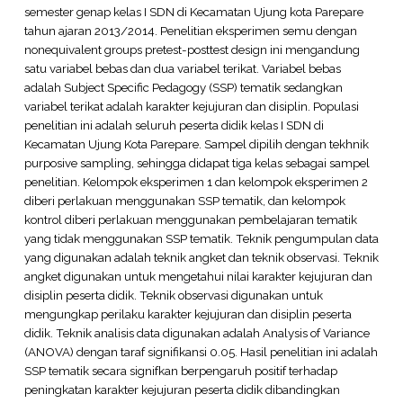
semester genap kelas I SDN di Kecamatan Ujung kota Parepare
tahun ajaran 2013/2014. Penelitian eksperimen semu dengan
nonequivalent groups pretest-posttest design ini mengandung
satu variabel bebas dan dua variabel terikat. Variabel bebas
adalah Subject Specific Pedagogy (SSP) tematik sedangkan
variabel terikat adalah karakter kejujuran dan disiplin. Populasi
penelitian ini adalah seluruh peserta didik kelas I SDN di
Kecamatan Ujung Kota Parepare. Sampel dipilih dengan tekhnik
purposive sampling, sehingga didapat tiga kelas sebagai sampel
penelitian. Kelompok eksperimen 1 dan kelompok eksperimen 2
diberi perlakuan menggunakan SSP tematik, dan kelompok
kontrol diberi perlakuan menggunakan pembelajaran tematik
yang tidak menggunakan SSP tematik. Teknik pengumpulan data
yang digunakan adalah teknik angket dan teknik observasi. Teknik
angket digunakan untuk mengetahui nilai karakter kejujuran dan
disiplin peserta didik. Teknik observasi digunakan untuk
mengungkap perilaku karakter kejujuran dan disiplin peserta
didik. Teknik analisis data digunakan adalah Analysis of Variance
(ANOVA) dengan taraf signifikansi 0.05. Hasil penelitian ini adalah
SSP tematik secara signifkan berpengaruh positif terhadap
peningkatan karakter kejujuran peserta didik dibandingkan