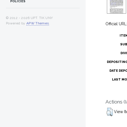
POLICIES
© 2012 -
2026 UPT. TIK UNY
Powered by
APW Themes
.
Official URL
ITE
SUB
DIV
DEPOSITIN
DATE DEP
LAST MO
Actions (
View I