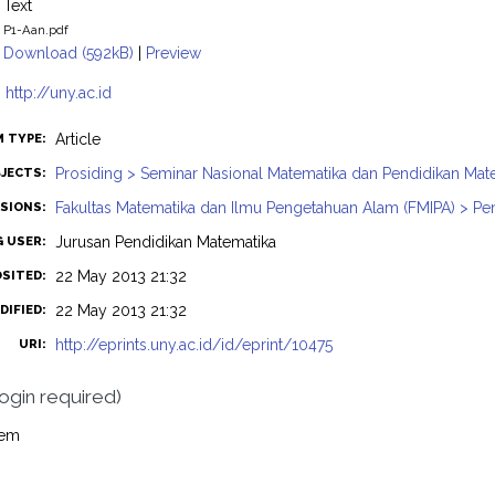
Text
P1-Aan.pdf
Download (592kB)
|
Preview
:
http://uny.ac.id
Article
M TYPE:
Prosiding > Seminar Nasional Matematika dan Pendidikan Mat
JECTS:
Fakultas Matematika dan Ilmu Pengetahuan Alam (FMIPA) > Pe
ISIONS:
Jurusan Pendidikan Matematika
G USER:
22 May 2013 21:32
OSITED:
22 May 2013 21:32
DIFIED:
http://eprints.uny.ac.id/id/eprint/10475
URI:
login required)
tem