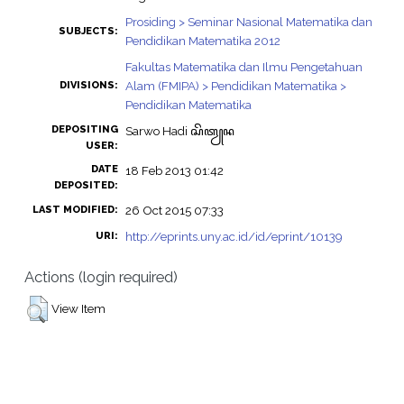
Prosiding > Seminar Nasional Matematika dan
SUBJECTS:
Pendidikan Matematika 2012
Fakultas Matematika dan Ilmu Pengetahuan
Alam (FMIPA) > Pendidikan Matematika >
DIVISIONS:
Pendidikan Matematika
DEPOSITING
Sarwo Hadi ꦱꦼꦠꦾꦤ
USER:
DATE
18 Feb 2013 01:42
DEPOSITED:
26 Oct 2015 07:33
LAST MODIFIED:
http://eprints.uny.ac.id/id/eprint/10139
URI:
Actions (login required)
View Item