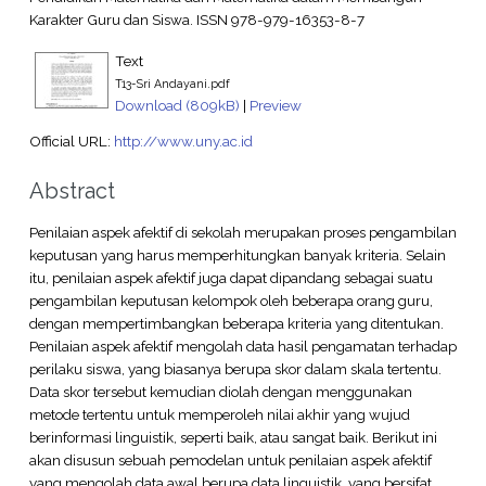
Karakter Guru dan Siswa. ISSN 978-979-16353-8-7
Text
T13-Sri Andayani.pdf
Download (809kB)
|
Preview
Official URL:
http://www.uny.ac.id
Abstract
Penilaian aspek afektif di sekolah merupakan proses pengambilan
keputusan yang harus memperhitungkan banyak kriteria. Selain
itu, penilaian aspek afektif juga dapat dipandang sebagai suatu
pengambilan keputusan kelompok oleh beberapa orang guru,
dengan mempertimbangkan beberapa kriteria yang ditentukan.
Penilaian aspek afektif mengolah data hasil pengamatan terhadap
perilaku siswa, yang biasanya berupa skor dalam skala tertentu.
Data skor tersebut kemudian diolah dengan menggunakan
metode tertentu untuk memperoleh nilai akhir yang wujud
berinformasi linguistik, seperti baik, atau sangat baik. Berikut ini
akan disusun sebuah pemodelan untuk penilaian aspek afektif
yang mengolah data awal berupa data linguistik, yang bersifat