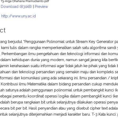
T3-Arga Dhahana Pramudianto.pdf
Download (831kB)
|
Preview
:
http://www.uny.ac.id
ct
 yang berjudul “Penggunaan Polinomial untuk Stream Key Generator p
ni kami tulis dalam rangka memperkenalkan salah satu algoritma sand
 Perkembangan ilmu pengetahuan dan teknologi informasi dan komunik
dalam kehidupan dunia yang modern, namun sangat jarang kita berfi
amin kerahasiaan suatu informasi agar tidak jatuh ke pihak yang tid
tahuan dan teknologi persandian yang semakin maju dan kompleks 
nformasi dan komunikasi yang ada sekarang ini. Ilmu persandian / krip
 Kontribusi ilmu Matematika dalam bidang persandian cukup menduku
ah satunya adalah penggunaan polinomial untuk pembangkit kunci (ke
ebagai penentu koordinat operasi logika dalam pembangkit kunci (key
adalah berupa rangkaian bit untuk selanjutnya dilakukan operasi penyan
) secara bit per bit. Hasil penyandian atau yang disebut cipher text a
untuk selanjutnya diterjemahkan menjadi karakter baru. T-3 Kata kunci: 