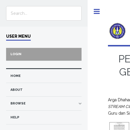
Toggle
USER MENU
LOGIN
P
G
HOME
ABOUT
Arga Dhaha
BROWSE
STREAM CI
Guru dan S
HELP