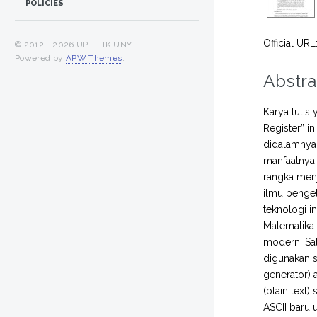
POLICIES
Official URL
© 2012 -
2026 UPT. TIK UNY
Powered by
APW Themes
.
Abstra
Karya tulis
Register” i
didalamnya.
manfaatnya 
rangka menj
ilmu penge
teknologi i
Matematika.
modern. Sal
digunakan s
generator) 
(plain text
ASCII baru 