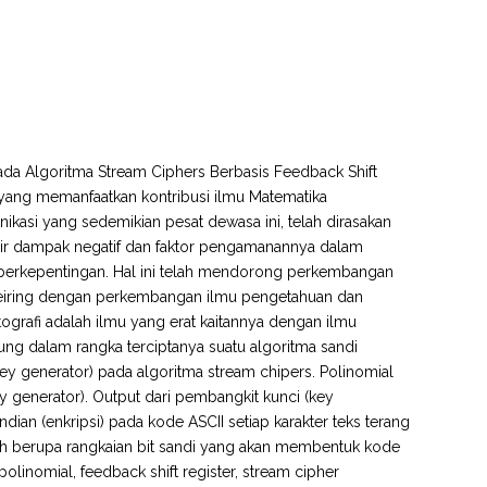
ada Algoritma Stream Ciphers Berbasis Feedback Shift
i yang memanfaatkan kontribusi ilmu Matematika
asi yang sedemikian pesat dewasa ini, telah dirasakan
kir dampak negatif dan faktor pengamanannya dalam
ak berkepentingan. Hal ini telah mendorong perkembangan
seiring dengan perkembangan ilmu pengetahuan dan
tografi adalah ilmu yang erat kaitannya dengan ilmu
ng dalam rangka terciptanya suatu algoritma sandi
y generator) pada algoritma stream chipers. Polinomial
 generator). Output dari pembangkit kunci (key
dian (enkripsi) pada kode ASCII setiap karakter teks terang
dalah berupa rangkaian bit sandi yang akan membentuk kode
polinomial, feedback shift register, stream cipher