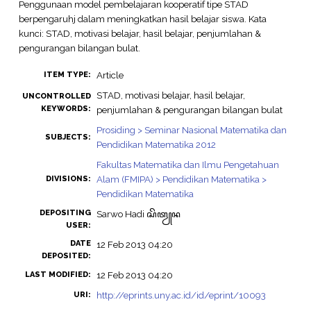
Penggunaan model pembelajaran kooperatif tipe STAD
berpengaruhj dalam meningkatkan hasil belajar siswa. Kata
kunci: STAD, motivasi belajar, hasil belajar, penjumlahan &
pengurangan bilangan bulat.
Article
ITEM TYPE:
STAD, motivasi belajar, hasil belajar,
UNCONTROLLED
KEYWORDS:
penjumlahan & pengurangan bilangan bulat
Prosiding > Seminar Nasional Matematika dan
SUBJECTS:
Pendidikan Matematika 2012
Fakultas Matematika dan Ilmu Pengetahuan
Alam (FMIPA) > Pendidikan Matematika >
DIVISIONS:
Pendidikan Matematika
DEPOSITING
Sarwo Hadi ꦱꦼꦠꦾꦤ
USER:
DATE
12 Feb 2013 04:20
DEPOSITED:
12 Feb 2013 04:20
LAST MODIFIED:
http://eprints.uny.ac.id/id/eprint/10093
URI: