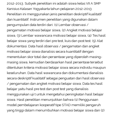
2012-2013. Subyek penelitian ini adalah siswa kelas VII A SMP
Kanisius Kalasan Yogyakarta tahun pelajaran 2012-2013.
Penelitian ini menggunakan jenis penelitian deskriptif kualitatif
dan kuantitatif. Instrumen penelitian yang digunakan dalam
pengumpulan data terdiri dari: (1) Lembar observasi /
pengamatan motivasi belajar siswa, (2) Angket motivasi belajar
siswa, (3) Lembar wawancara motivasi belajar siswa, (4) Tes hasil
belajar siswa yang terdiri dari pre test, kuis dan post test. (5) Alat
dokumentasi. Data hasil observasi / pengamatan dan angket
motivasi belajar siswa dianalisis secara kuantitatif dengan
menentukan skor total dan persentase yang diperoleh masing-
masing siswa, kemudian berdasarkan hasil persentase tersebut
ditentukan kriteria motivasi belajar siswa secara individu maupun
keseluruhan. Data hasil wawancara dan dokumentasi dianalisis
secara deskriptif kualitatif sebagai penguatan dari hasil observasi
/ pengamatan dan angket motivasi belajar siswa. Data tes hasil
belajar yaitu hasil pre test dan post test yang dianalisis
menggunakan uji t untuk mengetahui peningkatan hasil belajar
siswa. Hasil penelitian menunjukkan bahwa (1) Penggunaan
model pembelajaran kooperatif tipe STAD memiliki pengaruh
yang tinggi dalam menumbuhkan motivasi belajar siswa dan (2)