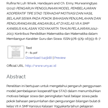
Rufina Ni Luh Wiwik, Handayani
and
Ch. Enny, Murwaningtyas
(2012)
PENGARUH PENGGUNAAN MODEL PEMBELAJARAN
KOOPERATIF TIPE STAD TERHADAP MOTIVASI DAN HASIL
BELAJAR SISWA PADA POKOK BAHASAN PENJUMLAHAN DAN
PENGURANGAN BILANGAN BULAT DI KELAS VII A SMP
KANISIUS KALASAN YOGYAKARTA TAHUN PELAJARAN 2012-
2013.
Kontribusi Pendidikan Matematika dan Matematika dalam
Membangun Karakter Guru dan Siswa. ISSN 978-979-16353-8-7
Text
P - 81.pdf
Download (145kB)
|
Preview
Official URL:
http://www.uny.ac.id
Abstract
Penelitian ini bertujuan untuk mengetahui pengaruh penggunaan
model pembelajaran kooperatif tipe STAD dalam menumbuhkan
motivasi belajar siswa dan peningkatan hasil belajar siswa pada
pokok bahasan penjumlahan dan pengurangan bilangan bulat di
kelas VII A SMP Kanisius Kalasan Yogyakarta tahun pelajaran