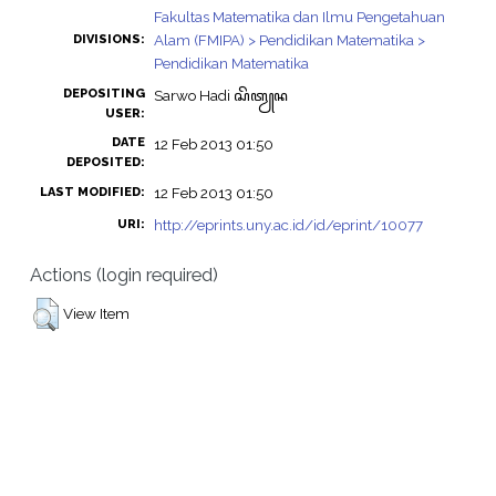
Fakultas Matematika dan Ilmu Pengetahuan
Alam (FMIPA) > Pendidikan Matematika >
DIVISIONS:
Pendidikan Matematika
DEPOSITING
Sarwo Hadi ꦱꦼꦠꦾꦤ
USER:
DATE
12 Feb 2013 01:50
DEPOSITED:
12 Feb 2013 01:50
LAST MODIFIED:
http://eprints.uny.ac.id/id/eprint/10077
URI:
Actions (login required)
View Item