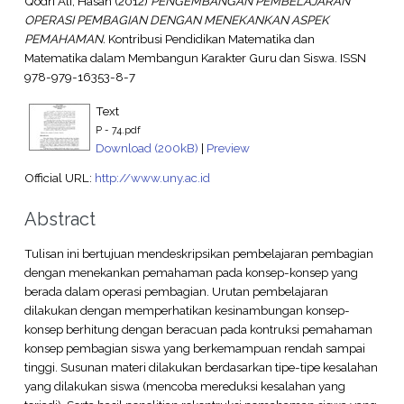
Qodri Ali, Hasan
(2012)
PENGEMBANGAN PEMBELAJARAN
OPERASI PEMBAGIAN DENGAN MENEKANKAN ASPEK
PEMAHAMAN.
Kontribusi Pendidikan Matematika dan
Matematika dalam Membangun Karakter Guru dan Siswa. ISSN
978-979-16353-8-7
Text
P - 74.pdf
Download (200kB)
|
Preview
Official URL:
http://www.uny.ac.id
Abstract
Tulisan ini bertujuan mendeskripsikan pembelajaran pembagian
dengan menekankan pemahaman pada konsep-konsep yang
berada dalam operasi pembagian. Urutan pembelajaran
dilakukan dengan memperhatikan kesinambungan konsep-
konsep berhitung dengan beracuan pada kontruksi pemahaman
konsep pembagian siswa yang berkemampuan rendah sampai
tinggi. Susunan materi dilakukan berdasarkan tipe-tipe kesalahan
yang dilakukan siswa (mencoba mereduksi kesalahan yang